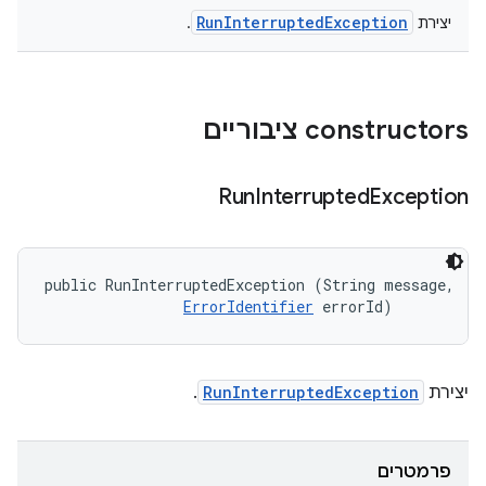
RunInterruptedException
יצירת
.
‫constructors ציבוריים
Run
Interrupted
Exception
public RunInterruptedException (String message, 

ErrorIdentifier
 errorId)
יצירת
RunInterruptedException
.
פרמטרים