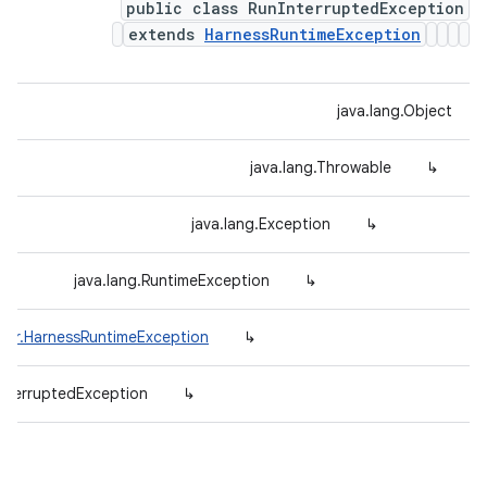
public class RunInterruptedException
extends
HarnessRuntimeException
java.lang.Object
java.lang.Throwable
↳
java.lang.Exception
↳
java.lang.RuntimeException
↳
rror.HarnessRuntimeException
↳
InterruptedException
↳