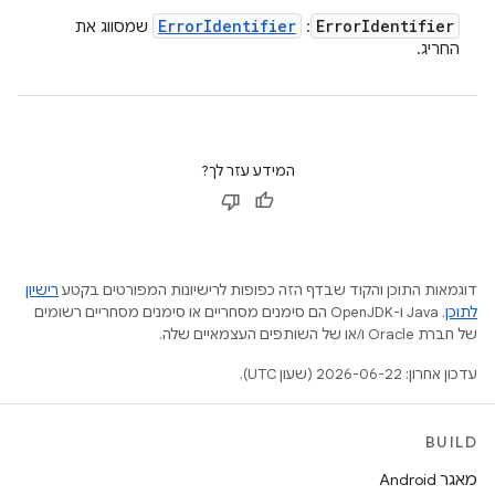
Error
Identifier
Error
Identifier
:
שמסווג את
החריג.
המידע עזר לך?
דוגמאות התוכן והקוד שבדף הזה כפופות לרישיונות המפורטים בקטע
רישיון
לתוכן
.‏ Java ו-OpenJDK הם סימנים מסחריים או סימנים מסחריים רשומים
של חברת Oracle ו/או של השותפים העצמאיים שלה.
עדכון אחרון: 2026-06-22 (שעון UTC).
BUILD
מאגר Android