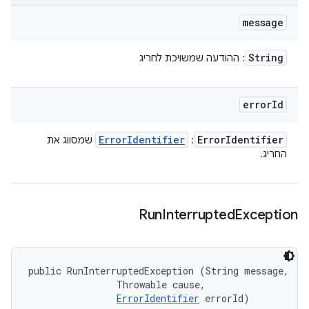
message
String
: ההודעה שמשויכת לחריג
error
Id
Error
Identifier
Error
Identifier
:
שמסווג את
החריג.
Run
Interrupted
Exception
public RunInterruptedException (String message, 

                Throwable cause, 

ErrorIdentifier
 errorId)