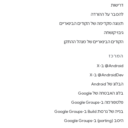
דרישות
להסבר על ההורדה
תצוגה מקדימה של הקודים הבינאריים
גיבוי קושחה
הקודים הבינאריים של מנהל ההתקן
המרכז
‫‎@Android ב-X
‫‎@AndroidDev ב-X
הבלוג של Android
בלוג האבטחה של Google
פלטפורמה ב-Google Groups
בנייה של גרסת Build ב-Google Groups
היסב (porting) ב-Google Groups