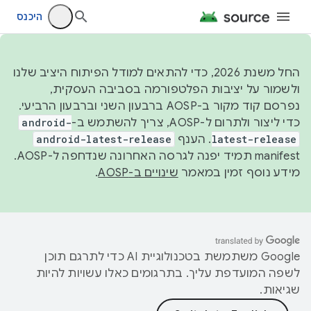
היכנס
החל משנת 2026, כדי להתאים למודל הפיתוח היציב שלנו
ולשמור על יציבות הפלטפורמה בסביבה העסקית,
נפרסם קוד מקור ב-AOSP ברבעון השני וברבעון הרביעי.
כדי ליצור ולתרום ל-AOSP, צריך להשתמש ב-
android-
latest-release
. הענף
android-latest-release
manifest תמיד יפנה לגרסה האחרונה שנדחפה ל-AOSP.
מידע נוסף זמין במאמר
שינויים ב-AOSP
.
‫Google משתמשת בטכנולוגיית AI כדי לתרגם תוכן
לשפה המועדפת עליך. בתרגומים כאלו עשויות להיות
שגיאות.