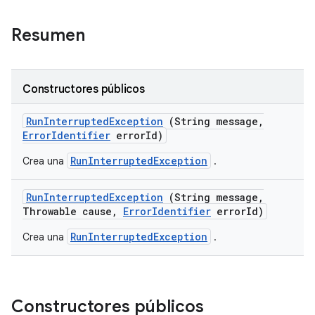
Resumen
Constructores públicos
Run
Interrupted
Exception
(String message
,
Error
Identifier
error
Id)
RunInterruptedException
Crea una
.
Run
Interrupted
Exception
(String message
,
Throwable cause
,
Error
Identifier
error
Id)
RunInterruptedException
Crea una
.
Constructores públicos