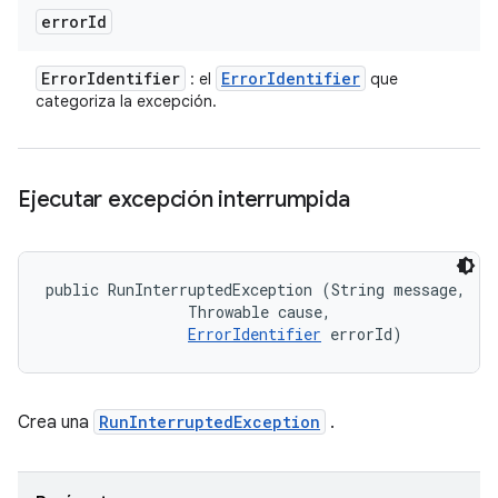
error
Id
Error
Identifier
Error
Identifier
: el
que
categoriza la excepción.
Ejecutar excepción interrumpida
public RunInterruptedException (String message, 

                Throwable cause, 

ErrorIdentifier
 errorId)
Crea una
RunInterruptedException
.