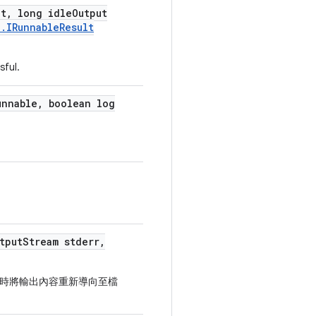
ut
,
long idle
Output
l
.
IRunnable
Result
sful.
nnable
,
boolean log
tput
Stream stderr
,
時將輸出內容重新導向至檔