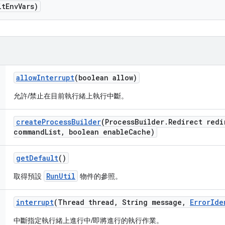
it
Env
Vars)
allow
Interrupt
(boolean allow)
允許/禁止在目前執行緒上執行中斷。
create
Process
Builder
(Process
Builder
.
Redirect redi
command
List
,
boolean enable
Cache)
get
Default
()
RunUtil
取得預設
物件的參照。
interrupt
(Thread thread
,
String message
,
Error
Ide
中斷指定執行緒上進行中/即將進行的執行作業。