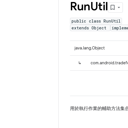
Run
Util
public class RunUtil
extends Object
implem
java.lang.Object
↳
com.android.tradefe
用於執行作業的輔助方法集