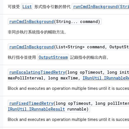
List
runCmdInBackground(Str
可接受
形式指令引數的替代
run
Cmd
In
Background
(String
.
.
.
command)
非同步執行系統指令的輔助方法。
run
Cmd
In
Background
(List<String> command
,
Output
St
OutputStream
執行指令並使用
記錄指令的輸出內容。
run
Escalating
Timed
Retry
(long op
Timeout
,
long init
max
Poll
Interval
,
long max
Time
,
IRun
Util
.
IRunnable
R
Block and executes an operation multiple times until it is succes
run
Fixed
Timed
Retry
(long op
Timeout
,
long poll
Inte
IRun
Util
.
IRunnable
Result
runnable)
Block and executes an operation multiple times until it is succes