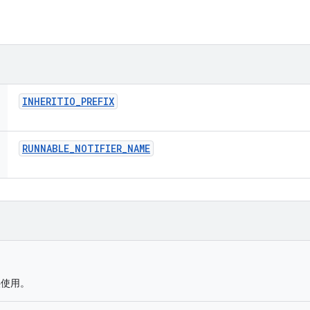
INHERITIO
_
PREFIX
RUNNABLE
_
NOTIFIER
_
NAME
使用。