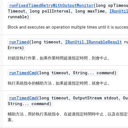
run
Fixed
Timed
Retry
With
Output
Monitor
(long op
Timeo
Timeout
,
long poll
Interval
,
long max
Time
,
IRun
Uti
runnable)
Block and executes an operation multiple times until it is succes
run
Timed
(long timeout
,
IRun
Util
.
IRunnable
Result
ru
Errors)
封鎖並執行作業，如果作業時間超過指定時間，則會中止。
run
Timed
Cmd
(long timeout
,
String
.
.
.
command)
執行系統指令的輔助方法，如果超過指定時間，就會中止。
run
Timed
Cmd
(long timeout
,
Output
Stream stdout
,
Ou
String
.
.
.
command)
輔助方法，用於執行系統指令、在超過指定時間時中止，以及在指定
案。