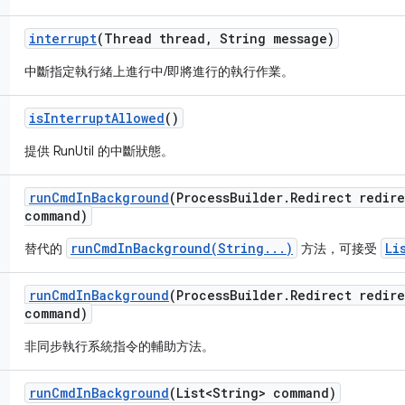
interrupt
(Thread thread
,
String message)
中斷指定執行緒上進行中/即將進行的執行作業。
is
Interrupt
Allowed
()
提供 RunUtil 的中斷狀態。
run
Cmd
In
Background
(Process
Builder
.
Redirect redir
command)
runCmdInBackground(String...)
Li
替代的
方法，可接受
run
Cmd
In
Background
(Process
Builder
.
Redirect redir
command)
非同步執行系統指令的輔助方法。
run
Cmd
In
Background
(List<String> command)