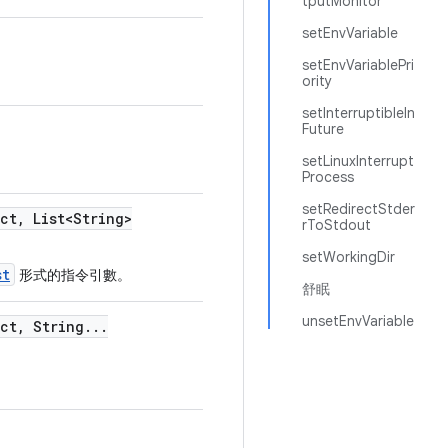
tputMonitor
setEnvVariable
setEnvVariablePri
ority
setInterruptibleIn
Future
setLinuxInterrupt
Process
setRedirectStder
ect
,
List<String>
rToStdout
setWorkingDir
st
形式的指令引數。
舒眠
unsetEnvVariable
ect
,
String
.
.
.