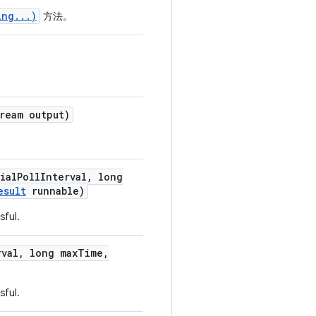
ing...)
方法。
ream output)
ial
Poll
Interval
,
long
esult
runnable)
sful.
rval
,
long max
Time
,
sful.