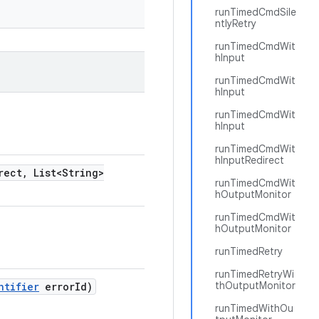
runTimedCmdSile
ntlyRetry
runTimedCmdWit
hInput
runTimedCmdWit
hInput
runTimedCmdWit
hInput
runTimedCmdWit
hInputRedirect
rect
,
List<String>
runTimedCmdWit
hOutputMonitor
runTimedCmdWit
hOutputMonitor
runTimedRetry
runTimedRetryWi
thOutputMonitor
ntifier
error
Id)
runTimedWithOu