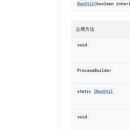
Run
Util
(boolean inher
公用方法
void
Process
Builder
static
IRun
Util
void