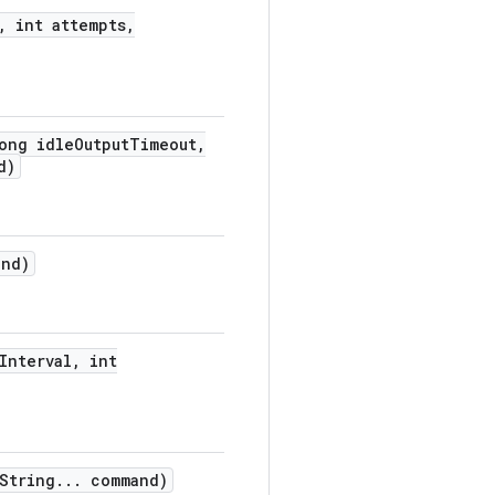
,
int attempts
,
ong idle
Output
Timeout
,
d)
nd)
Interval
,
int
String
.
.
.
command)