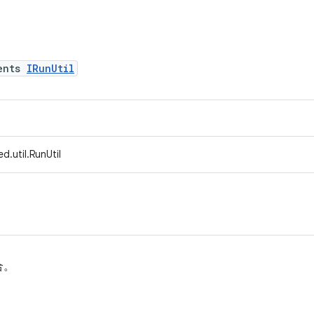
ents
IRunUtil
d.util.RunUtil
合。