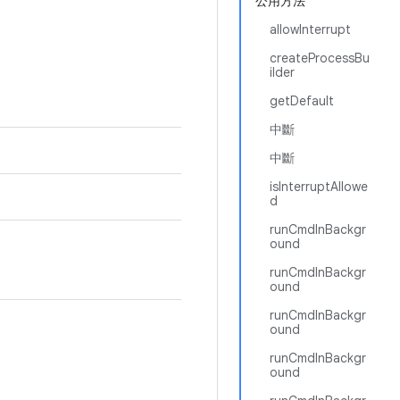
公用方法
allowInterrupt
createProcessBu
ilder
getDefault
中斷
中斷
isInterruptAllowe
d
runCmdInBackgr
ound
runCmdInBackgr
ound
runCmdInBackgr
ound
runCmdInBackgr
ound