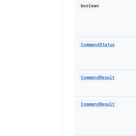
boolean
Command
Status
Command
Result
Command
Result