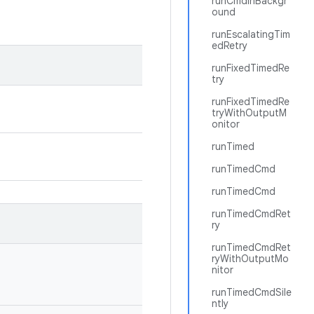
runCmdInBackgr
ound
runEscalatingTim
edRetry
runFixedTimedRe
try
runFixedTimedRe
tryWithOutputM
onitor
runTimed
runTimedCmd
runTimedCmd
runTimedCmdRet
ry
runTimedCmdRet
ryWithOutputMo
nitor
runTimedCmdSile
ntly