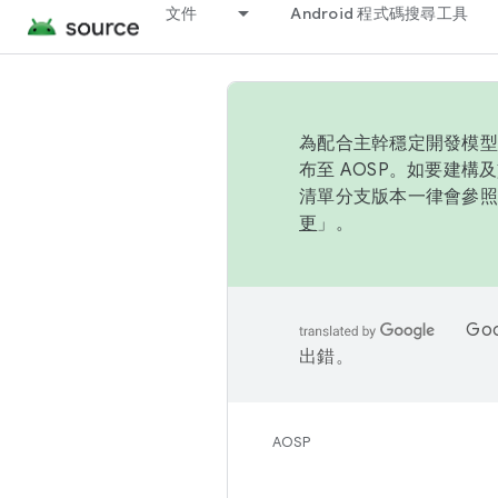
文件
Android 程式碼搜尋工具
為配合主幹穩定開發模型，
布至 AOSP。如要建構及
清單分支版本一律會參照推
更
」。
Go
出錯。
AOSP