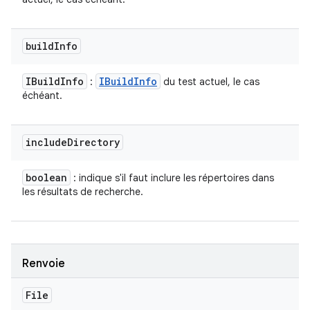
build
Info
IBuild
Info
IBuild
Info
:
du test actuel, le cas
échéant.
include
Directory
boolean
: indique s'il faut inclure les répertoires dans
les résultats de recherche.
Renvoie
File