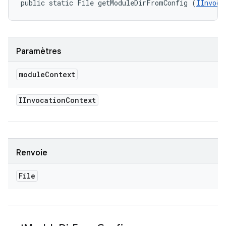
public static File getModuleDirFromConfig (
IInvoca
Paramètres
module
Context
IInvocation
Context
Renvoie
File