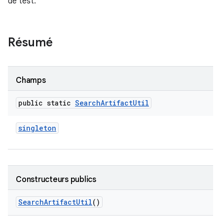
de test.
Résumé
Champs
public static
Search
Artifact
Util
singleton
Constructeurs publics
Search
Artifact
Util
()