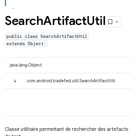
Search
Artifact
Util
public class SearchArtifactUtil
extends Object
java.lang.Object
↳
com.android.tradefed.util.SearchArtifactUtil
Classe utilitaire permettant de rechercher des artefacts