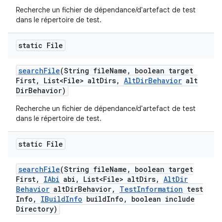
Recherche un fichier de dépendance/d'artefact de test
dans le répertoire de test.
static File
search
File
(String file
Name
,
boolean target
First
,
List<File> alt
Dirs
,
Alt
Dir
Behavior
alt
Dir
Behavior)
Recherche un fichier de dépendance/d'artefact de test
dans le répertoire de test.
static File
search
File
(String file
Name
,
boolean target
First
,
IAbi
abi
,
List<File> alt
Dirs
,
Alt
Dir
Behavior
alt
Dir
Behavior
,
Test
Information
test
Info
,
IBuild
Info
build
Info
,
boolean include
Directory)