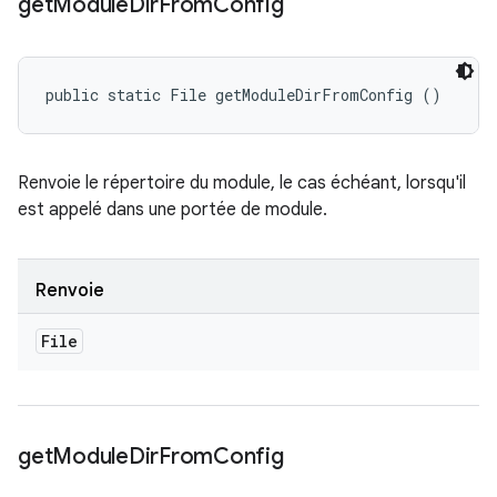
get
Module
Dir
From
Config
public static File getModuleDirFromConfig ()
Renvoie le répertoire du module, le cas échéant, lorsqu'il
est appelé dans une portée de module.
Renvoie
File
get
Module
Dir
From
Config