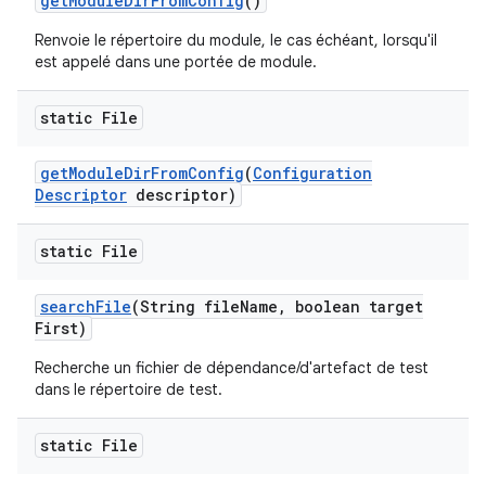
get
Module
Dir
From
Config
()
Renvoie le répertoire du module, le cas échéant, lorsqu'il
est appelé dans une portée de module.
static File
get
Module
Dir
From
Config
(
Configuration
Descriptor
descriptor)
static File
search
File
(String file
Name
,
boolean target
First)
Recherche un fichier de dépendance/d'artefact de test
dans le répertoire de test.
static File