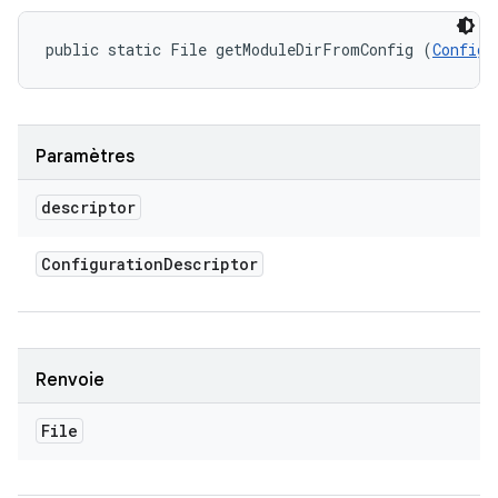
public static File getModuleDirFromConfig (
Configu
Paramètres
descriptor
Configuration
Descriptor
Renvoie
File