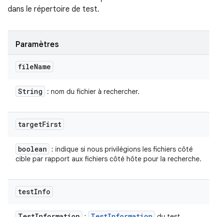
dans le répertoire de test.
Paramètres
file
Name
String
: nom du fichier à rechercher.
target
First
boolean
: indique si nous privilégions les fichiers côté
cible par rapport aux fichiers côté hôte pour la recherche.
test
Info
Test
Information
Test
Information
:
du test