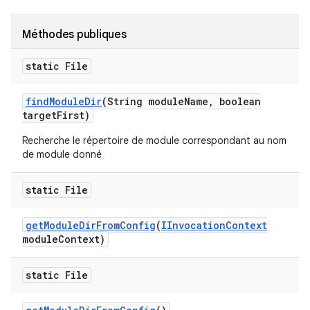
Méthodes publiques
static File
find
Module
Dir
(String module
Name
,
boolean
target
First)
Recherche le répertoire de module correspondant au nom
de module donné
static File
get
Module
Dir
From
Config
(
IInvocation
Context
module
Context)
static File