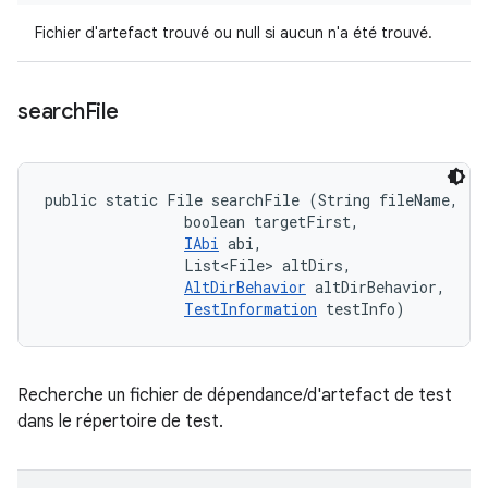
Fichier d'artefact trouvé ou null si aucun n'a été trouvé.
search
File
public static File searchFile (String fileName, 

                boolean targetFirst, 

IAbi
 abi, 

                List<File> altDirs, 

AltDirBehavior
 altDirBehavior, 

TestInformation
 testInfo)
Recherche un fichier de dépendance/d'artefact de test
dans le répertoire de test.