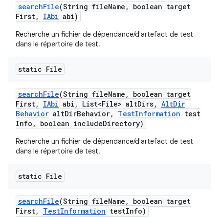
search
File
(String file
Name
,
boolean target
First
,
IAbi
abi)
Recherche un fichier de dépendance/d'artefact de test
dans le répertoire de test.
static File
search
File
(String file
Name
,
boolean target
First
,
IAbi
abi
,
List<File> alt
Dirs
,
Alt
Dir
Behavior
alt
Dir
Behavior
,
Test
Information
test
Info
,
boolean include
Directory)
Recherche un fichier de dépendance/d'artefact de test
dans le répertoire de test.
static File
search
File
(String file
Name
,
boolean target
First
,
Test
Information
test
Info)