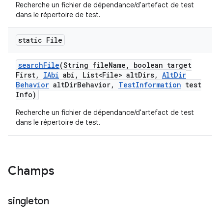
Recherche un fichier de dépendance/d'artefact de test
dans le répertoire de test.
static File
search
File
(String file
Name
,
boolean target
First
,
IAbi
abi
,
List<File> alt
Dirs
,
Alt
Dir
Behavior
alt
Dir
Behavior
,
Test
Information
test
Info)
Recherche un fichier de dépendance/d'artefact de test
dans le répertoire de test.
Champs
singleton