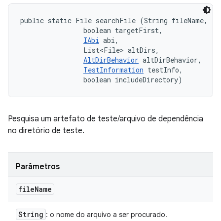
public static File searchFile (String fileName, 

                boolean targetFirst, 

IAbi
 abi, 

                List<File> altDirs, 

AltDirBehavior
 altDirBehavior, 

TestInformation
 testInfo, 

                boolean includeDirectory)
Pesquisa um artefato de teste/arquivo de dependência
no diretório de teste.
Parâmetros
file
Name
String
: o nome do arquivo a ser procurado.