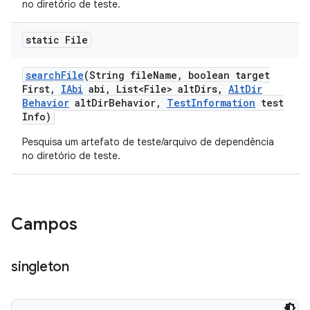
no diretório de teste.
static File
search
File
(String file
Name
,
boolean target
First
,
IAbi
abi
,
List<File> alt
Dirs
,
Alt
Dir
Behavior
alt
Dir
Behavior
,
Test
Information
test
Info)
Pesquisa um artefato de teste/arquivo de dependência
no diretório de teste.
Campos
singleton