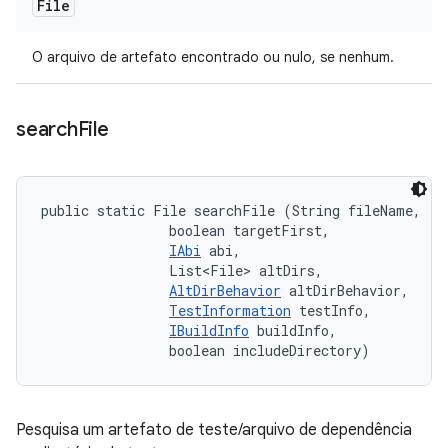
File
O arquivo de artefato encontrado ou nulo, se nenhum.
search
File
public static File searchFile (String fileName, 

                boolean targetFirst, 

IAbi
 abi, 

                List<File> altDirs, 

AltDirBehavior
 altDirBehavior, 

TestInformation
 testInfo, 

IBuildInfo
 buildInfo, 

                boolean includeDirectory)
Pesquisa um artefato de teste/arquivo de dependência