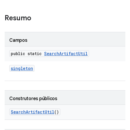
Resumo
Campos
public static
Search
Artifact
Util
singleton
Construtores públicos
Search
Artifact
Util
()