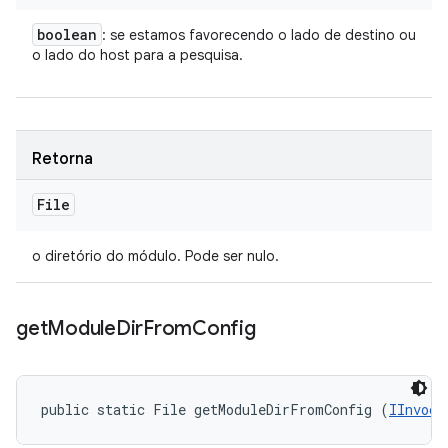
boolean
: se estamos favorecendo o lado de destino ou
o lado do host para a pesquisa.
Retorna
File
o diretório do módulo. Pode ser nulo.
get
Module
Dir
From
Config
public static File getModuleDirFromConfig (
IInvoca