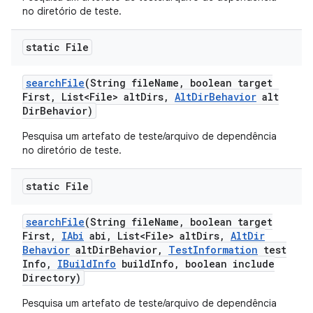
no diretório de teste.
static File
search
File
(String file
Name
,
boolean target
First
,
List<File> alt
Dirs
,
Alt
Dir
Behavior
alt
Dir
Behavior)
Pesquisa um artefato de teste/arquivo de dependência
no diretório de teste.
static File
search
File
(String file
Name
,
boolean target
First
,
IAbi
abi
,
List<File> alt
Dirs
,
Alt
Dir
Behavior
alt
Dir
Behavior
,
Test
Information
test
Info
,
IBuild
Info
build
Info
,
boolean include
Directory)
Pesquisa um artefato de teste/arquivo de dependência