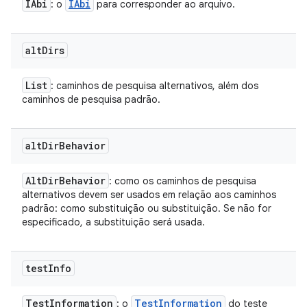
IAbi
IAbi
: o
para corresponder ao arquivo.
alt
Dirs
List
: caminhos de pesquisa alternativos, além dos
caminhos de pesquisa padrão.
alt
Dir
Behavior
Alt
Dir
Behavior
: como os caminhos de pesquisa
alternativos devem ser usados em relação aos caminhos
padrão: como substituição ou substituição. Se não for
especificado, a substituição será usada.
test
Info
Test
Information
Test
Information
: o
do teste