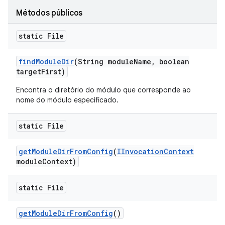
Métodos públicos
static File
find
Module
Dir
(String module
Name
,
boolean
target
First)
Encontra o diretório do módulo que corresponde ao
nome do módulo especificado.
static File
get
Module
Dir
From
Config
(
IInvocation
Context
module
Context)
static File
get
Module
Dir
From
Config
()