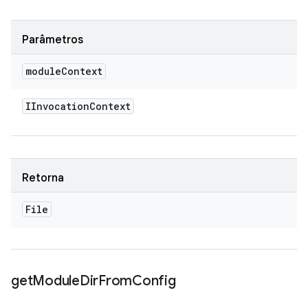
Parâmetros
module
Context
IInvocation
Context
Retorna
File
get
Module
Dir
From
Config