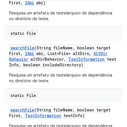
First
,
IAbi
abi)
Pesquisa um artefato de teste/arquivo de dependência
no diretório de teste.
static File
search
File
(String file
Name
,
boolean target
First
,
IAbi
abi
,
List<File> alt
Dirs
,
Alt
Dir
Behavior
alt
Dir
Behavior
,
Test
Information
test
Info
,
boolean include
Directory)
Pesquisa um artefato de teste/arquivo de dependência
no diretório de teste.
static File
search
File
(String file
Name
,
boolean target
First
,
Test
Information
test
Info)
Pesquisa um artefato de teste/arquivo de dependência