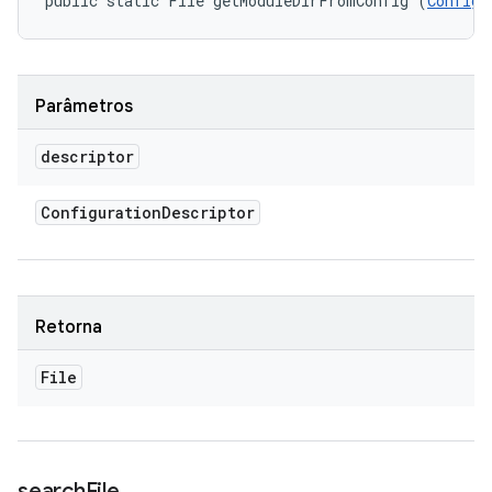
public static File getModuleDirFromConfig (
Configu
Parâmetros
descriptor
Configuration
Descriptor
Retorna
File
search
File