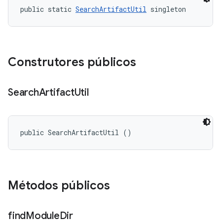
public static 
SearchArtifactUtil
 singleton
Construtores públicos
Search
Artifact
Util
public SearchArtifactUtil ()
Métodos públicos
find
Module
Dir