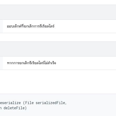
ออบเจ็กต์ที่ยกเลิกการซีเรียลไลซ์
หากการยกเลิกซีเรียลไลซ์ไม่สำเร็จ
eserialize (File serializedFile, 

n deleteFile)