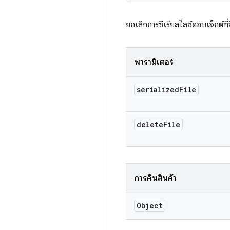
ยกเลิกการซีเรียลไลซ์ออบเจ็กต์ที่
พารามิเตอร์
serialized
File
delete
File
การคืนสินค้า
Object