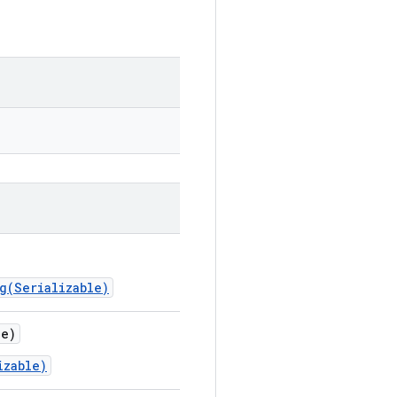
g(Serializable)
le)
izable)