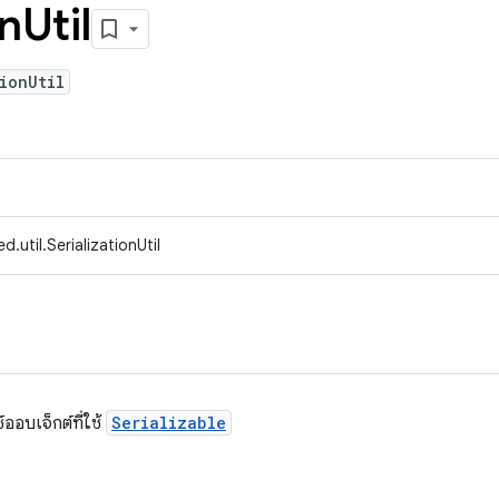
on
Util
ionUtil
.util.SerializationUtil
ซ์ออบเจ็กต์ที่ใช้
Serializable