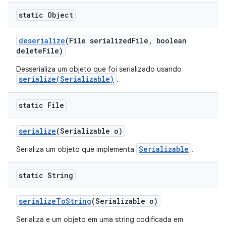
static Object
deserialize
(File serialized
File
,
boolean
delete
File)
Desserializa um objeto que foi serializado usando
serialize(Serializable)
.
static File
serialize
(Serializable o)
Serializable
Serializa um objeto que implementa
.
static String
serialize
To
String
(Serializable o)
Serializa e um objeto em uma string codificada em