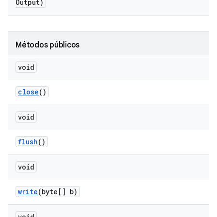
Output)
Métodos públicos
void
close
()
void
flush
()
void
write
(byte[] b)
void