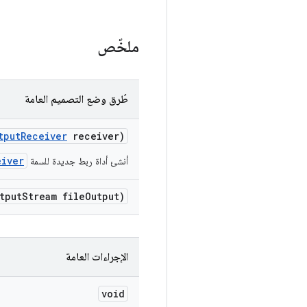
ملخّص
طُرق وضع التصميم العامة
tput
Receiver
receiver)
eiver
أنشئ أداة ربط جديدة للسمة
tput
Stream file
Output)
الإجراءات العامة
void