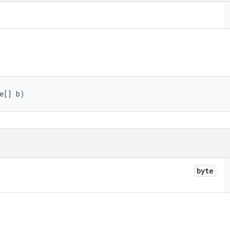
e[] b)
byte