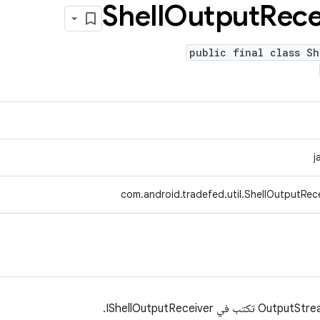
Shell
Output
Rece
public final class Sh
j
com.android.tradefed.util.ShellOutputRec