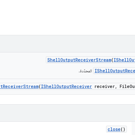
Shell
Output
Receiver
Stream
(
IShell
Ou
IShellOutputRec
المحدّدة.
ut
Receiver
Stream
(
IShell
Output
Receiver
receiver
,
File
Ou
close
()