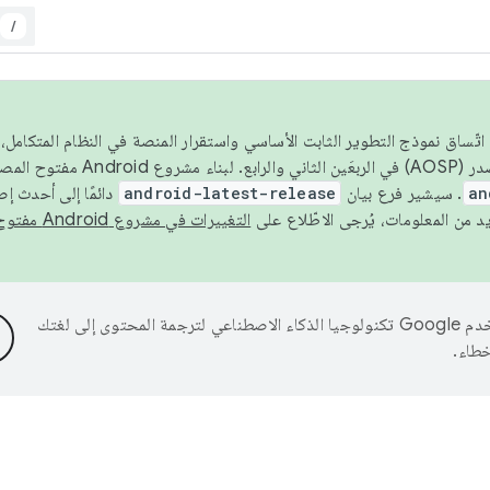
/
 عام 2026، ولضمان اتّساق نموذج التطوير الثابت الأساسي واستقرار المنصة في النظام المت
an
. سيشير فرع بيان
android-latest-release
دائمًا إلى أحدث إ
التغييرات في مشروع Android مفتوح المصدر
تستخدم Google تكنولوجيا الذكاء الاصطناعي لترجمة المحتوى إلى لغتك
خطاء.