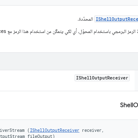
IShellOutputRec
المحدّدة.
IShell
Output
Receiver
Shell
O
iverStream (
IShellOutputReceiver
 receiver, 

utputStream fileOutput)