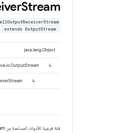
iver
Stream
ellOutputReceiverStream
extends OutputStream
java.lang.Object
ava.io.OutputStream
↳
eiverStream
↳
فئة فرعية للأدوات المساعدة من OutputStream تكتب في IShellOutputReceiver.