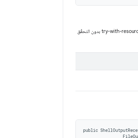
يمكن تقديم قيمة فارغة هنا لتبسيط الرمز البرمجي باستخدام المحوّل، أي لكي يتمكّن من استخدام هذا الرمز مع try-with-resources بدون التحقّق
public ShellOutputRece
                FileO