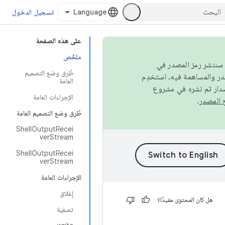
تسجيل الدخول
على هذه الصفحة
ملخّص
كامل، سننشر رمز المصدر في
طُرق وضع التصميم
العامة
صدار تم نشره في مشروع
الإجراءات العامة
.
طُرق وضع التصميم العامة
ShellOutputRecei
verStream
ShellOutputRecei
verStream
الإجراءات العامة
إغلاق
هل كان المحتوى مفيدًا؟
تصفية