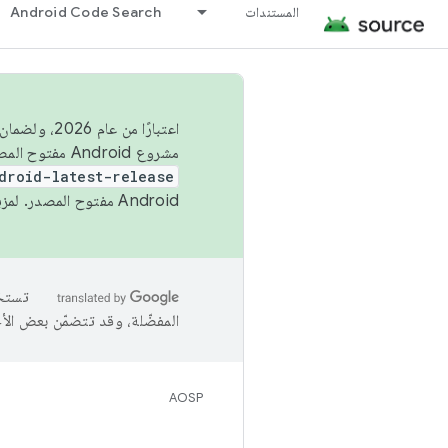
المستندات
Android Code Search
اعتبارًا من
مشروع Android مفتوح المصدر (AOSP) في الربعَين الثاني والرابع. لبناء مشروع Android مفتوح المصدر والمساهمة فيه، استخدِم
droid-latest-release
Android مفتوح المصدر. لمزيد من المعلومات، يُرجى الاطّلاع على
المفضّلة، وقد تتضمّن بعض الأ
AOSP