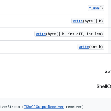
flush
()
write
(byte[] b)
write
(byte[] b
,
int off
,
int len)
write
(int b)
مة
Shell
O
iverStream (
IShellOutputReceiver
 receiver)