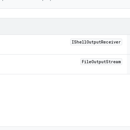
IShell
Output
Receiver
File
Output
Stream