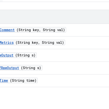
Comment
(String key
,
String val)
Metrics
(String key
,
String val)
w
Output
(String s)
f
Raw
Output
(String s)
Time
(String time)