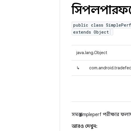
সিম্পলপারফ
public class SimplePer
extends Object
java.lang.Object
↳
com.android.tradefed.
সমস্ত simpleperf পরীক্ষার ফল
আরও দেখুন: