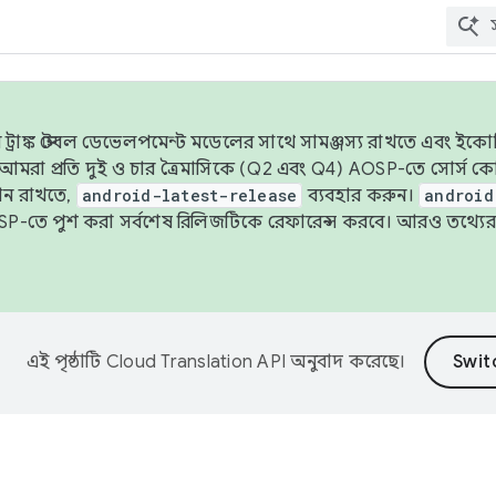
াঙ্ক স্টেবল ডেভেলপমেন্ট মডেলের সাথে সামঞ্জস্য রাখতে এবং ইকোসিস্ট
ে, আমরা প্রতি দুই ও চার ত্রৈমাসিকে (Q2 এবং Q4) AOSP-তে সোর্স
ান রাখতে,
android-latest-release
ব্যবহার করুন।
android
বদা AOSP-তে পুশ করা সর্বশেষ রিলিজটিকে রেফারেন্স করবে। আরও তথ্যের
এই পৃষ্ঠাটি
Cloud Translation API
অনুবাদ করেছে।