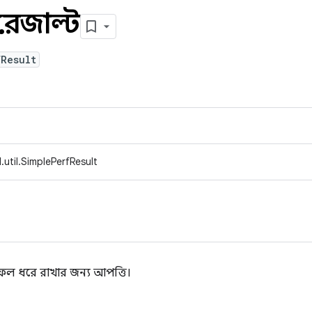
রেজাল্ট
fResult
util.SimplePerfResult
াফল ধরে রাখার জন্য আপত্তি।