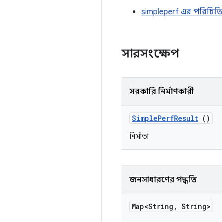
simpleperf এর পরিচিত
সারসংক্ষেপ
সরকারি নির্মাণকারী
Simple
Perf
Result
()
নির্মাতা
জনসাধারণের পদ্ধতি
Map<String
,
String>