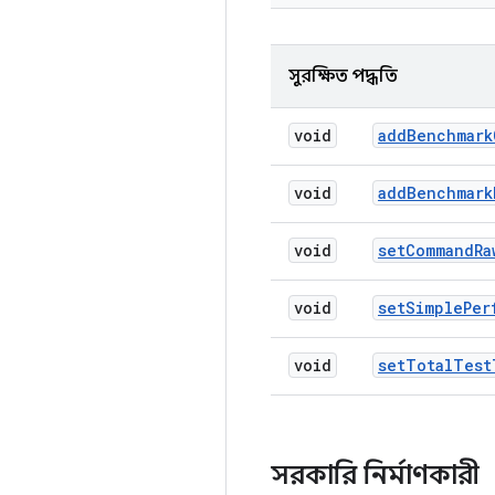
সুরক্ষিত পদ্ধতি
void
add
Benchmark
void
add
Benchmark
void
set
Command
Ra
void
set
Simple
Per
void
set
Total
Test
সরকারি নির্মাণকারী