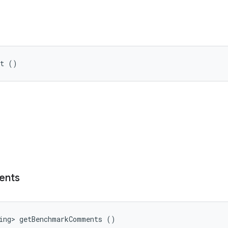
lt ()
ি
ents
ring> getBenchmarkComments ()