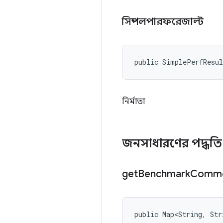
সিম্পলপারফরেজাল্ট
public SimplePerfResu
নির্মাতা
জনসাধারণের পদ্ধত
get
Benchmark
Comm
public Map<String, St