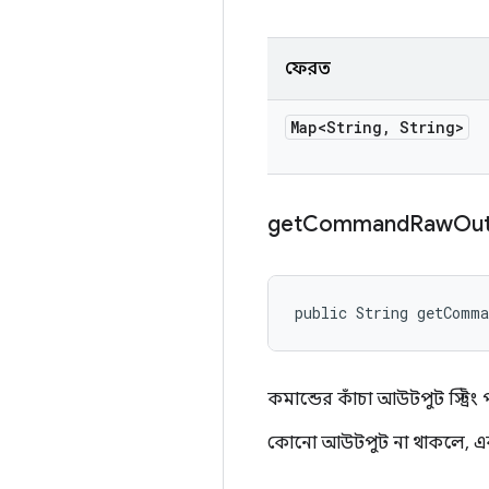
ফেরত
Map<String
,
String>
get
Command
Raw
Ou
public String getComm
কমান্ডের কাঁচা আউটপুট স্ট্রিং 
কোনো আউটপুট না থাকলে, একটি