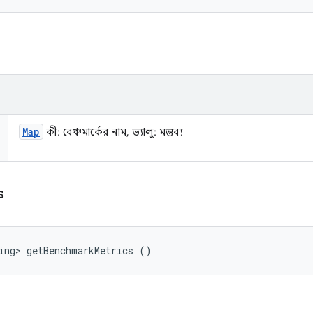
Map
কী: বেঞ্চমার্কের নাম, ভ্যালু: মন্তব্য
s
ing> getBenchmarkMetrics ()