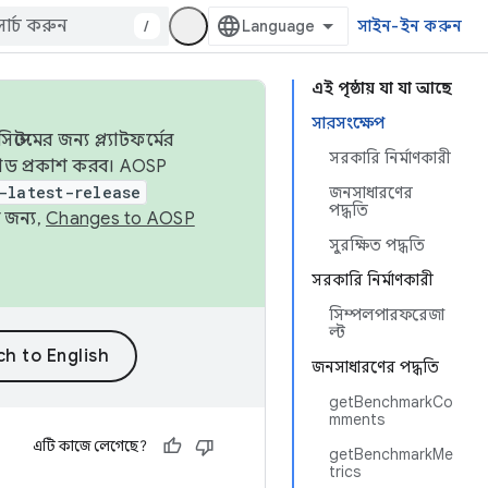
/
সাইন-ইন করুন
এই পৃষ্ঠায় যা যা আছে
সারসংক্ষেপ
েমের জন্য প্ল্যাটফর্মের
সরকারি নির্মাণকারী
 কোড প্রকাশ করব। AOSP
-latest-release
জনসাধারণের
পদ্ধতি
 জন্য,
Changes to AOSP
সুরক্ষিত পদ্ধতি
সরকারি নির্মাণকারী
সিম্পলপারফরেজা
ল্ট
জনসাধারণের পদ্ধতি
getBenchmarkCo
mments
এটি কাজে লেগেছে?
getBenchmarkMe
trics