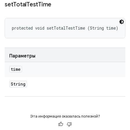
set
Total
Test
Time
protected void setTotalTestTime (String time)
Параметры
time
String
Эта информация оказалась полезной?