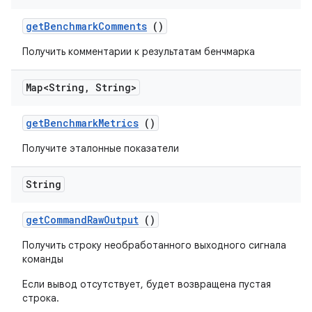
get
Benchmark
Comments
()
Получить комментарии к результатам бенчмарка
Map<String
,
String>
get
Benchmark
Metrics
()
Получите эталонные показатели
String
get
Command
Raw
Output
()
Получить строку необработанного выходного сигнала
команды
Если вывод отсутствует, будет возвращена пустая
строка.