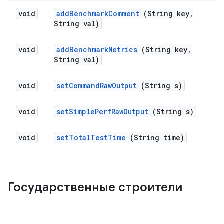
void
add
Benchmark
Comment
(String key
,
String val)
void
add
Benchmark
Metrics
(String key
,
String val)
void
set
Command
Raw
Output
(String s)
void
set
Simple
Perf
Raw
Output
(String s)
void
set
Total
Test
Time
(String time)
Государственные строители