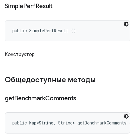
Simple
Perf
Result
public SimplePerfResult ()
Конструктор
Общедоступные методы
get
Benchmark
Comments
public Map<String, String> getBenchmarkComments ()