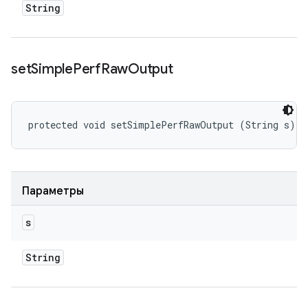
String
set
Simple
Perf
Raw
Output
protected void setSimplePerfRawOutput (String s)
Параметры
s
String