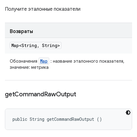
Получите эталонные показатели
Возвраты
Map<String
,
String>
Map
Обозначения
: название эталонного показателя,
значение: метрика
get
Command
Raw
Output
public String getCommandRawOutput ()