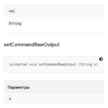
val
String
set
Command
Raw
Output
protected void setCommandRawOutput (String s)
Параметры
s