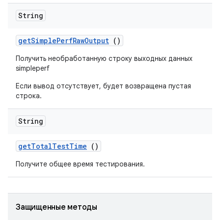
String
get
Simple
Perf
Raw
Output
()
Получить необработанную строку выходных данных
simpleperf
Если вывод отсутствует, будет возвращена пустая
строка.
String
get
Total
Test
Time
()
Получите общее время тестирования.
Защищенные методы