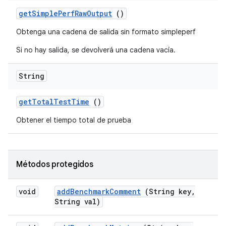
get
Simple
Perf
Raw
Output
()
Obtenga una cadena de salida sin formato simpleperf
Si no hay salida, se devolverá una cadena vacía.
String
get
Total
Test
Time
()
Obtener el tiempo total de prueba
Métodos protegidos
void
add
Benchmark
Comment
(String key
,
String val)