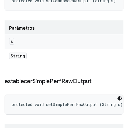
protected void setCommandRawOutput (String s)
Parámetros
s
String
establecer
Simple
Perf
Raw
Output
protected void setSimplePerfRawOutput (String s)