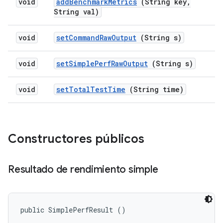
void
add
Benchmark
Metrics
(String key
,
String val)
void
set
Command
Raw
Output
(String s)
void
set
Simple
Perf
Raw
Output
(String s)
void
set
Total
Test
Time
(String time)
Constructores públicos
Resultado de rendimiento simple
public SimplePerfResult ()