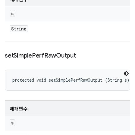
s
String
set
Simple
Perf
Raw
Output
protected void setSimplePerfRawOutput (String s)
매개변수
s