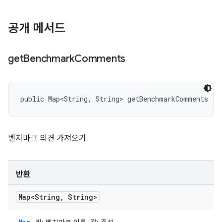
공개 메서드
get
Benchmark
Comments
public Map<String, String> getBenchmarkComments ()
벤치마크 의견 가져오기
반환
Map<String
,
String>