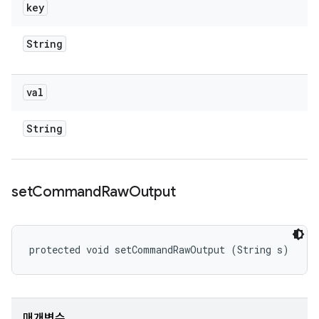
key
String
val
String
set
Command
Raw
Output
protected void setCommandRawOutput (String s)
매개변수