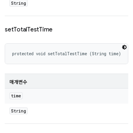
String
set
Total
Test
Time
protected void setTotalTestTime (String time)
매개변수
time
String