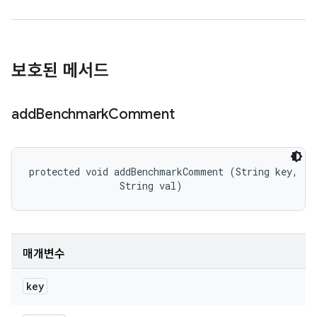
보호된 메서드
add
Benchmark
Comment
protected void addBenchmarkComment (String key, 

                String val)
매개변수
key