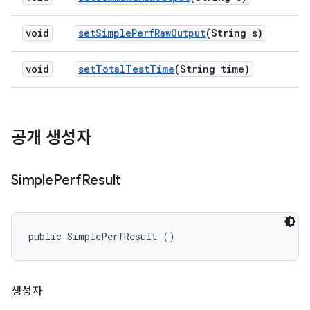
void
set
Simple
Perf
Raw
Output
(String s)
void
set
Total
Test
Time
(String time)
공개 생성자
Simple
Perf
Result
public SimplePerfResult ()
생성자