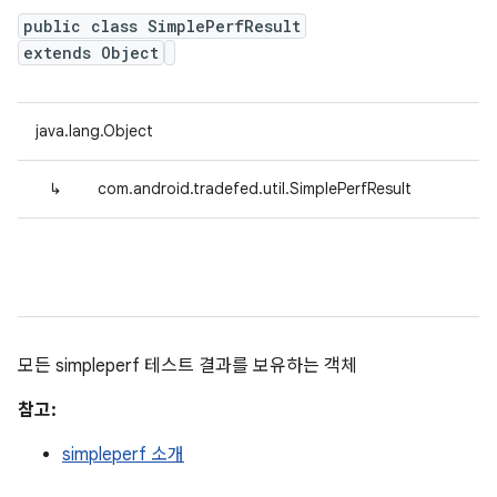
public class SimplePerfResult
extends Object
java.lang.Object
↳
com.android.tradefed.util.SimplePerfResult
모든 simpleperf 테스트 결과를 보유하는 객체
참고:
simpleperf 소개