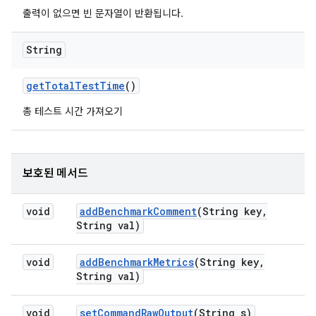
출력이 없으면 빈 문자열이 반환됩니다.
String
get
Total
Test
Time
()
총 테스트 시간 가져오기
보호된 메서드
void
add
Benchmark
Comment
(String key
,
String val)
void
add
Benchmark
Metrics
(String key
,
String val)
void
set
Command
Raw
Output
(String s)