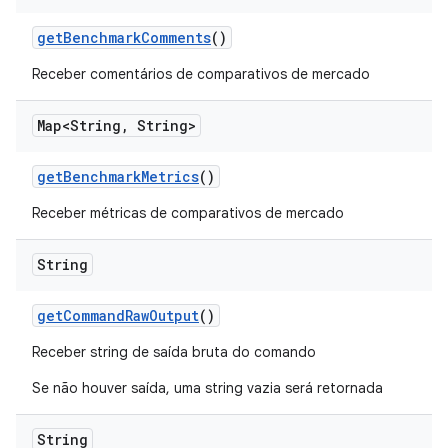
get
Benchmark
Comments
()
Receber comentários de comparativos de mercado
Map<String
,
String>
get
Benchmark
Metrics
()
Receber métricas de comparativos de mercado
String
get
Command
Raw
Output
()
Receber string de saída bruta do comando
Se não houver saída, uma string vazia será retornada
String