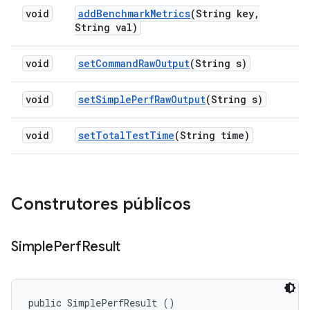
void
add
Benchmark
Metrics
(String key
,
String val)
void
set
Command
Raw
Output
(String s)
void
set
Simple
Perf
Raw
Output
(String s)
void
set
Total
Test
Time
(String time)
Construtores públicos
Simple
Perf
Result
public SimplePerfResult ()