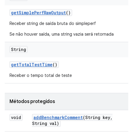
get
Simple
Perf
Raw
Output
()
Receber string de saída bruta do simpleperf
Se não houver saída, uma string vazia será retornada
String
get
Total
Test
Time
()
Receber o tempo total de teste
Métodos protegidos
void
add
Benchmark
Comment
(String key
,
String val)