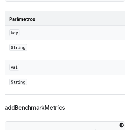
Parâmetros
key
String
val
String
add
Benchmark
Metrics