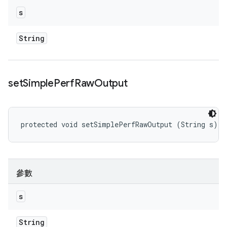
s
String
set
Simple
Perf
Raw
Output
protected void setSimplePerfRawOutput (String s)
參數
s
String