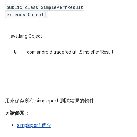
public class SimplePerfResult
extends Object
java.lang.Object
↳
com.android.tradefed.util.SimplePerfResult
用來保存所有 simpleperf 測試結果的物件
另請參閱：
simpleperf 簡介