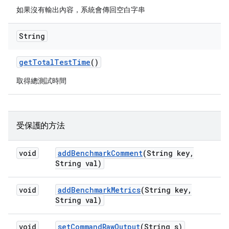
如果沒有輸出內容，系統會傳回空白字串
String
get
Total
Test
Time
()
取得總測試時間
受保護的方法
void
add
Benchmark
Comment
(String key
,
String val)
void
add
Benchmark
Metrics
(String key
,
String val)
void
set
Command
Raw
Output
(String s)