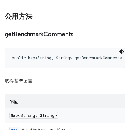
公用方法
get
Benchmark
Comments
public Map<String, String> getBenchmarkComments ()
取得基準留言
傳回
Map<String
,
String>