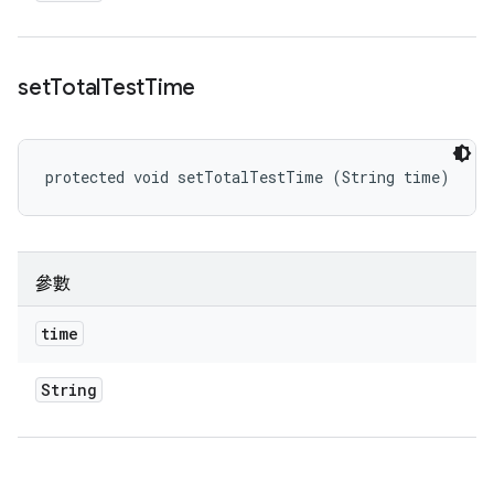
set
Total
Test
Time
protected void setTotalTestTime (String time)
參數
time
String