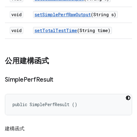
void
set
Simple
Perf
Raw
Output
(String s)
void
set
Total
Test
Time
(String time)
公用建構函式
Simple
Perf
Result
public SimplePerfResult ()
建構函式