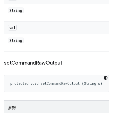
String
val
String
set
Command
Raw
Output
protected void setCommandRawOutput (String s)
參數