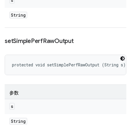
s
String
set
Simple
Perf
Raw
Output
protected void setSimplePerfRawOutput (String s)
参数
s
String