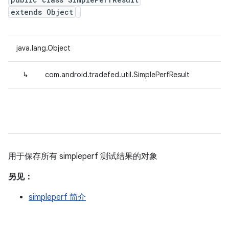
extends Object
java.lang.Object
↳
com.android.tradefed.util.SimplePerfResult
用于保存所有 simpleperf 测试结果的对象
另见：
simpleperf 简介