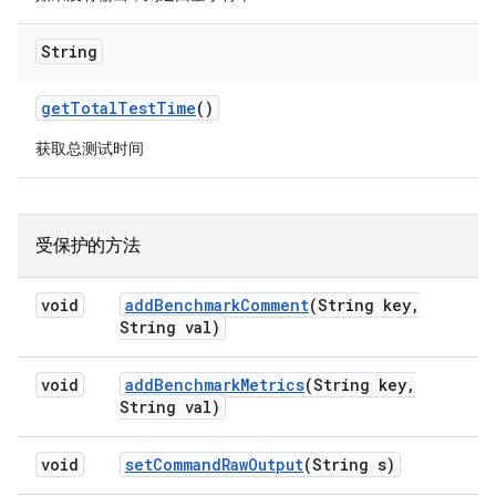
String
get
Total
Test
Time
()
获取总测试时间
受保护的方法
void
add
Benchmark
Comment
(String key
,
String val)
void
add
Benchmark
Metrics
(String key
,
String val)
void
set
Command
Raw
Output
(String s)