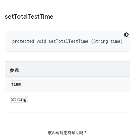
set
Total
Test
Time
protected void setTotalTestTime (String time)
参数
time
String
该内容对您有帮助吗？