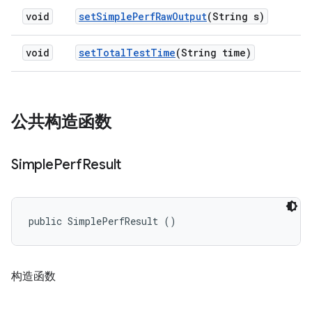
void
set
Simple
Perf
Raw
Output
(String s)
void
set
Total
Test
Time
(String time)
公共构造函数
Simple
Perf
Result
public SimplePerfResult ()
构造函数