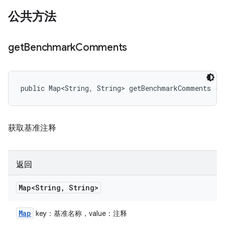
公共方法
get
Benchmark
Comments
public Map<String, String> getBenchmarkComments ()
获取基准注释
返回
Map<String
,
String>
Map
key：基准名称，value：注释