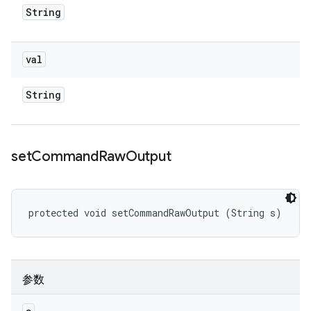
String
val
String
set
Command
Raw
Output
protected void setCommandRawOutput (String s)
参数