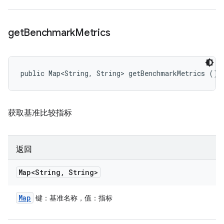
get
Benchmark
Metrics
public Map<String, String> getBenchmarkMetrics ()
获取基准比较指标
返回
Map<String
,
String>
Map
键：基准名称，值：指标