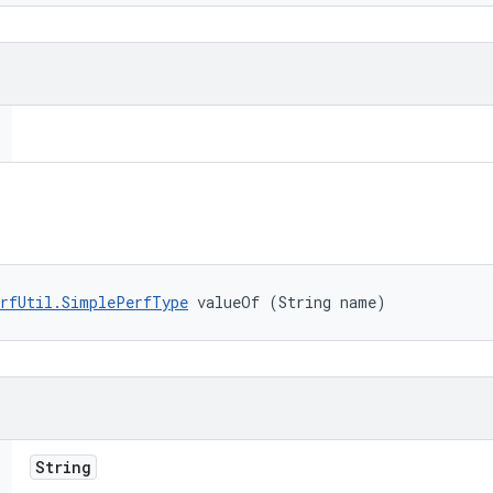
rfUtil.SimplePerfType
 valueOf (String name)
String