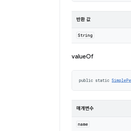
반환 값
String
value
Of
public static 
SimplePe
매개변수
name