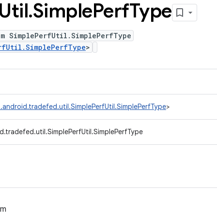
Util
.
Simple
Perf
Type
um SimplePerfUtil.SimplePerfType
rfUtil.SimplePerfType
>
android.tradefed.util.SimplePerfUtil.SimplePerfType
>
.tradefed.util.SimplePerfUtil.SimplePerfType
um