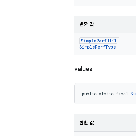
반환 값
Simple
Perf
Util
.
Simple
Perf
Type
values
public static final 
Si
반환 값