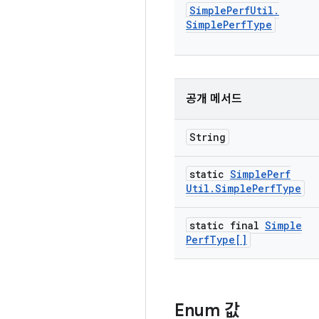
Simple
Perf
Util
.
Simple
Perf
Type
공개 메서드
String
static
Simple
Perf
Util
.
Simple
Perf
Type
static final
Simple
Perf
Type[]
Enum 값