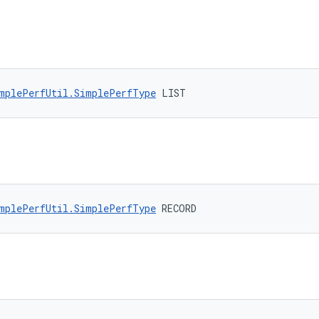
mplePerfUtil.SimplePerfType
 LIST
mplePerfUtil.SimplePerfType
 RECORD