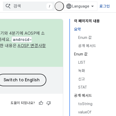
/
로그인
이 페이지의 내용
요약
기와 4분기에 AOSP에 소
Enum 값
하세요.
android-
세한 내용은
AOSP 변경사항
공개 메서드
Enum 값
LIST
녹화
신고
STAT
공개 메서드
도움이 되었나요?
toString
valueOf