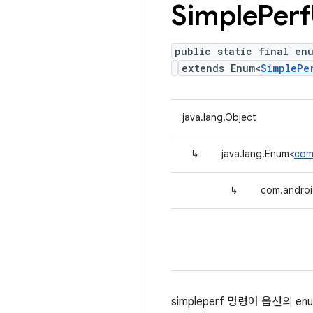
Simple
Perf
public static final en
extends Enum<
SimplePe
java.lang.Object
↳
java.lang.Enum<
com.
↳
com.android
simpleperf 명령어 옵션의 en