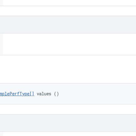
mplePerfType[]
 values ()