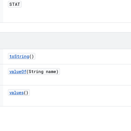
STAT
to
String
()
value
Of
(String name)
values
()