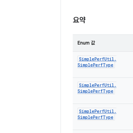
요약
Enum 값
Simple
Perf
Util
.
Simple
Perf
Type
Simple
Perf
Util
.
Simple
Perf
Type
Simple
Perf
Util
.
Simple
Perf
Type