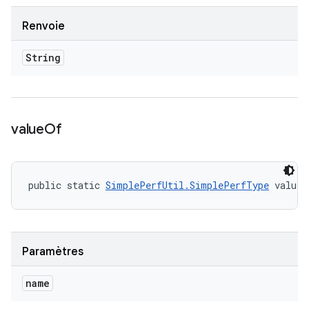
Renvoie
String
value
Of
public static 
SimplePerfUtil.SimplePerfType
 valueO
Paramètres
name