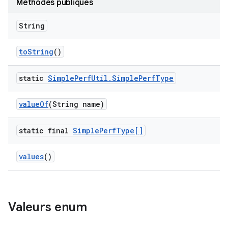
Méthodes publiques
String
to
String
()
static
Simple
Perf
Util
.
Simple
Perf
Type
value
Of
(String name)
static final
Simple
Perf
Type[]
values
()
Valeurs enum