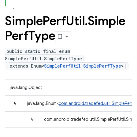
Simple
Perf
Util
.
Simple
Perf
Type
public static final enum
SimplePerfUtil.SimplePerfType
extends Enum<
SimplePerfUtil.SimplePerfType
>
java.lang.Object
↳
java.lang.Enum<
com.android.tradefed.util.SimplePerfUt
↳
com.android.tradefed.util.SimplePerfUtil.Simp