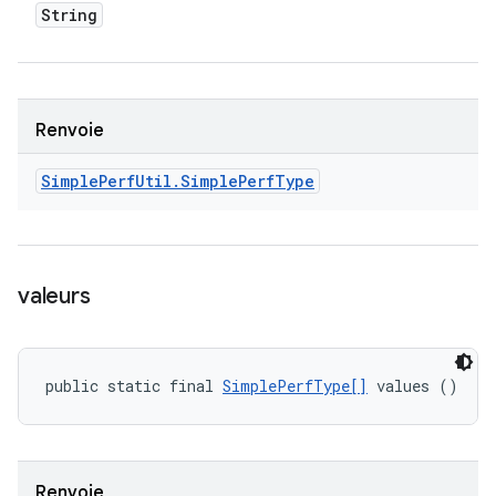
String
Renvoie
Simple
Perf
Util
.
Simple
Perf
Type
valeurs
public static final 
SimplePerfType[]
 values ()
Renvoie