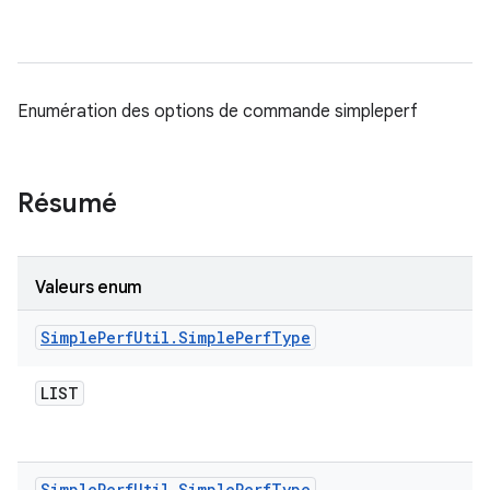
Enumération des options de commande simpleperf
Résumé
Valeurs enum
Simple
Perf
Util
.
Simple
Perf
Type
LIST
Simple
Perf
Util
.
Simple
Perf
Type