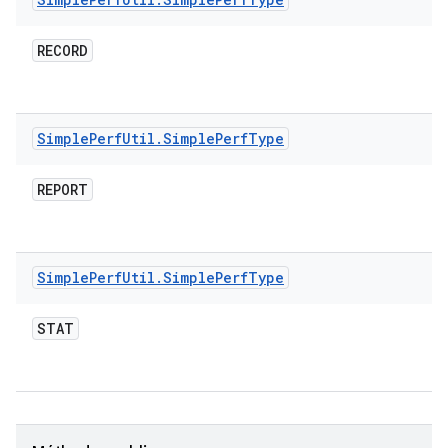
RECORD
Simple
Perf
Util
.
Simple
Perf
Type
REPORT
Simple
Perf
Util
.
Simple
Perf
Type
STAT