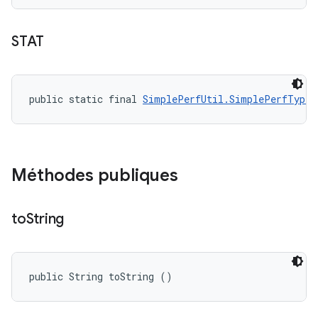
STAT
public static final 
SimplePerfUtil.SimplePerfType
 
Méthodes publiques
to
String
public String toString ()