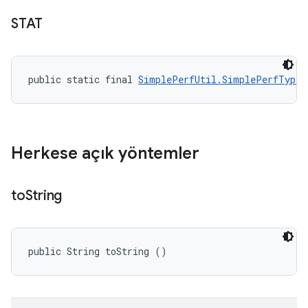
STAT
public static final 
SimplePerfUtil.SimplePerfType
 
Herkese açık yöntemler
to
String
public String toString ()