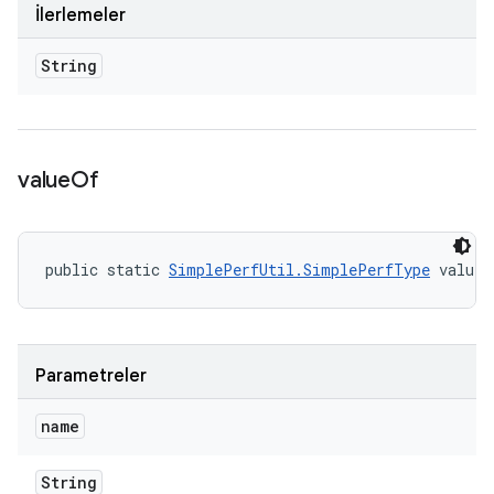
İlerlemeler
String
value
Of
public static 
SimplePerfUtil.SimplePerfType
 valueO
Parametreler
name
String