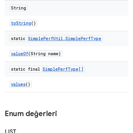
String
to
String
()
static
Simple
Perf
Util
.
Simple
Perf
Type
value
Of
(String name)
static final
Simple
Perf
Type[]
values
()
Enum değerleri
LIST