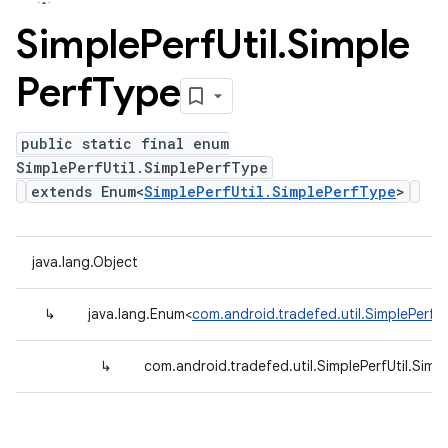
Simple
Perf
Util
.
Simple
Perf
Type
public static final enum
SimplePerfUtil.SimplePerfType
extends Enum<
SimplePerfUtil.SimplePerfType
>
java.lang.Object
↳
java.lang.Enum<
com.android.tradefed.util.SimplePerfUt
↳
com.android.tradefed.util.SimplePerfUtil.Simp