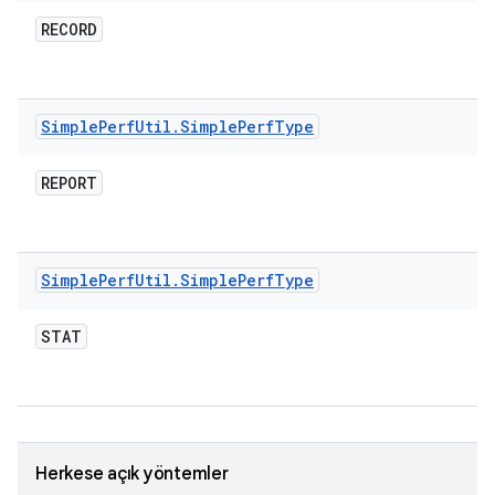
RECORD
Simple
Perf
Util
.
Simple
Perf
Type
REPORT
Simple
Perf
Util
.
Simple
Perf
Type
STAT
Herkese açık yöntemler