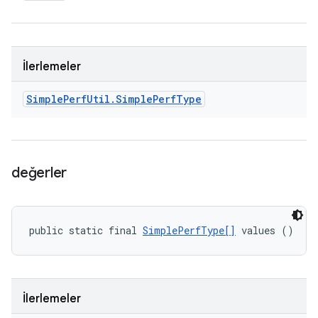
İlerlemeler
Simple
Perf
Util
.
Simple
Perf
Type
değerler
public static final 
SimplePerfType[]
 values ()
İlerlemeler