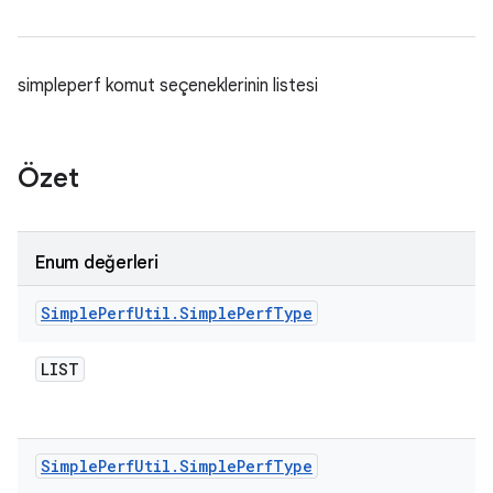
simpleperf komut seçeneklerinin listesi
Özet
Enum değerleri
Simple
Perf
Util
.
Simple
Perf
Type
LIST
Simple
Perf
Util
.
Simple
Perf
Type