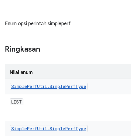
Enum opsi perintah simpleperf
Ringkasan
Nilai enum
Simple
Perf
Util
.
Simple
Perf
Type
LIST
Simple
Perf
Util
.
Simple
Perf
Type