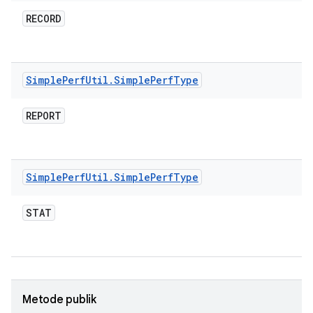
RECORD
Simple
Perf
Util
.
Simple
Perf
Type
REPORT
Simple
Perf
Util
.
Simple
Perf
Type
STAT
Metode publik