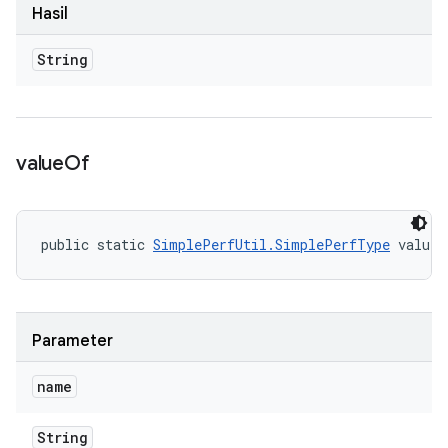
Hasil
String
value
Of
public static 
SimplePerfUtil.SimplePerfType
 valueO
Parameter
name
String