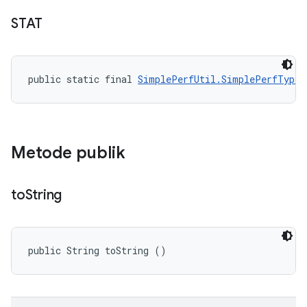
STAT
public static final 
SimplePerfUtil.SimplePerfType
 
Metode publik
to
String
public String toString ()