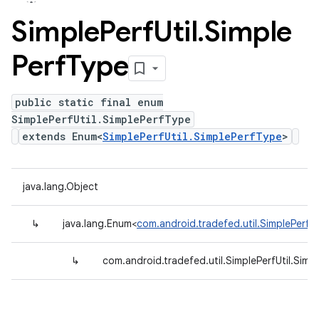
Simple
Perf
Util
.
Simple
Perf
Type
public static final enum
SimplePerfUtil.SimplePerfType
extends Enum<
SimplePerfUtil.SimplePerfType
>
java.lang.Object
↳
java.lang.Enum<
com.android.tradefed.util.SimplePerfUt
↳
com.android.tradefed.util.SimplePerfUtil.Simp