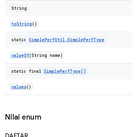
String
to
String
()
static
Simple
Perf
Util
.
Simple
Perf
Type
value
Of
(String name)
static final
Simple
Perf
Type[]
values
()
Nilai enum
DAFTAR