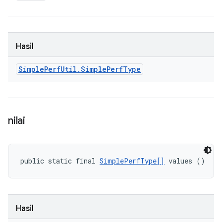
Hasil
Simple
Perf
Util
.
Simple
Perf
Type
nilai
public static final 
SimplePerfType[]
 values ()
Hasil