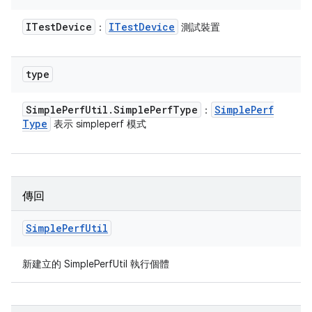
ITest
Device
ITest
Device
：
測試裝置
type
Simple
Perf
Util
.
Simple
Perf
Type
Simple
Perf
：
Type
表示 simpleperf 模式
傳回
Simple
Perf
Util
新建立的 SimplePerfUtil 執行個體