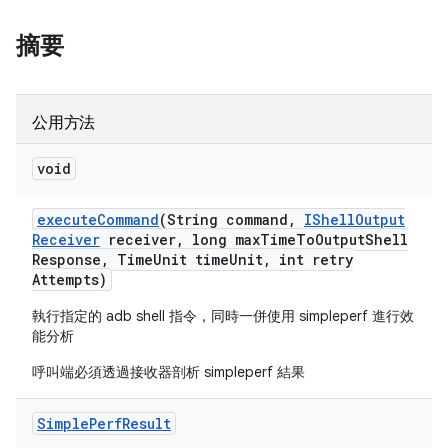
摘要
公用方法
void
execute
Command
(String command
,
IShell
Output
Receiver
receiver
,
long max
Time
To
Output
Shell
Response
,
Time
Unit time
Unit
,
int retry
Attempts)
執行指定的 adb shell 指令，同時一併使用 simpleperf 進行效
能分析
呼叫端必須透過接收器剖析 simpleperf 結果
Simple
Perf
Result