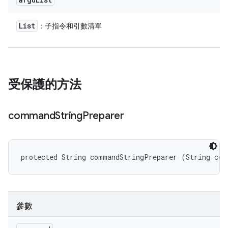
List
：子指令和引數清單
受保護的方法
command
String
Preparer
protected String commandStringPreparer (String com
參數