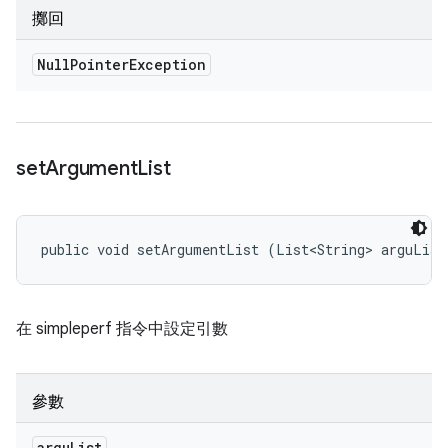
擲回
Null
Pointer
Exception
set
Argument
List
public void setArgumentList (List<String> arguList
在 simpleperf 指令中設定引數
參數
argu
List