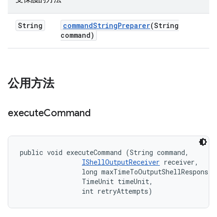
String
command
String
Preparer
(String
command)
公用方法
execute
Command
public void executeCommand (String command, 

IShellOutputReceiver
 receiver, 

                long maxTimeToOutputShellResponse, 
                TimeUnit timeUnit, 

                int retryAttempts)