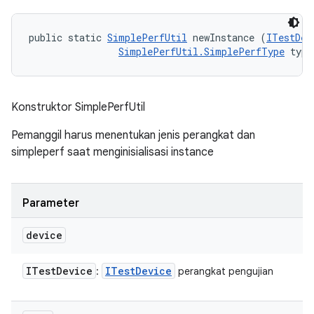
public static 
SimplePerfUtil
 newInstance (
ITestDev
SimplePerfUtil.SimplePerfType
 type
Konstruktor SimplePerfUtil
Pemanggil harus menentukan jenis perangkat dan
simpleperf saat menginisialisasi instance
Parameter
device
ITest
Device
ITest
Device
:
perangkat pengujian