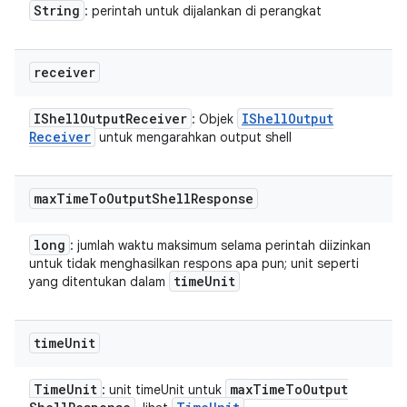
String
: perintah untuk dijalankan di perangkat
receiver
IShell
Output
Receiver
IShell
Output
: Objek
Receiver
untuk mengarahkan output shell
max
Time
To
Output
Shell
Response
long
: jumlah waktu maksimum selama perintah diizinkan
untuk tidak menghasilkan respons apa pun; unit seperti
time
Unit
yang ditentukan dalam
time
Unit
Time
Unit
max
Time
To
Output
: unit timeUnit untuk