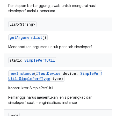
Penelepon bertanggung jawab untuk mengurai hasil
simpleperf melalui penerima
List<String>
get
Argument
List
()
Mendapatkan argumen untuk perintah simpleperf
static
Simple
Perf
Util
new
Instance
(
ITest
Device
device
,
Simple
Perf
Util
.
Simple
Perf
Type
type)
Konstruktor SimplePerfUtil
Pemanggil harus menentukan jenis perangkat dan
simpleperf saat menginisialisasi instance
void