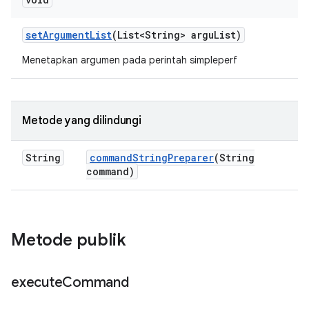
set
Argument
List
(List<String> argu
List)
Menetapkan argumen pada perintah simpleperf
Metode yang dilindungi
String
command
String
Preparer
(String
command)
Metode publik
execute
Command