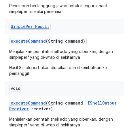
Penelepon bertanggung jawab untuk mengurai hasil
simpleperf melalui penerima
Simple
Perf
Result
execute
Command
(String command)
Menjalankan perintah shell adb yang diberikan, dengan
simpleperf yang di-wrap di sekitarnya
Hasil Simpleperf akan diuraikan dan dikembalikan ke
pemanggil
void
execute
Command
(String command
,
IShell
Output
Receiver
receiver)
Menjalankan perintah shell adb yang diberikan, dengan
simpleperf yang di-wrap di sekitarnya