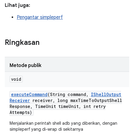
Lihat juga:
Pengantar simpleperf
Ringkasan
Metode publik
void
execute
Command
(String command
,
IShell
Output
Receiver
receiver
,
long max
Time
To
Output
Shell
Response
,
Time
Unit time
Unit
,
int retry
Attempts)
Menjalankan perintah shell adb yang diberikan, dengan
simpleperf yang di-wrap di sekitarnya