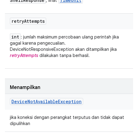
Shell
Response
Time
Unit
, lihat
retry
Attempts
int
: jumlah maksimum percobaan ulang perintah jika
gagal karena pengecualian.
DeviceNotResponsiveException akan ditampilkan jika
retryAttempts
dilakukan tanpa berhasil.
Menampilkan
Device
Not
Available
Exception
jika koneksi dengan perangkat terputus dan tidak dapat
dipulihkan