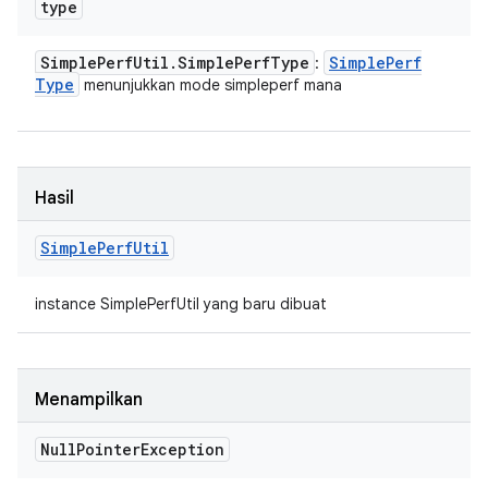
type
Simple
Perf
Util
.
Simple
Perf
Type
Simple
Perf
:
Type
menunjukkan mode simpleperf mana
Hasil
Simple
Perf
Util
instance SimplePerfUtil yang baru dibuat
Menampilkan
Null
Pointer
Exception