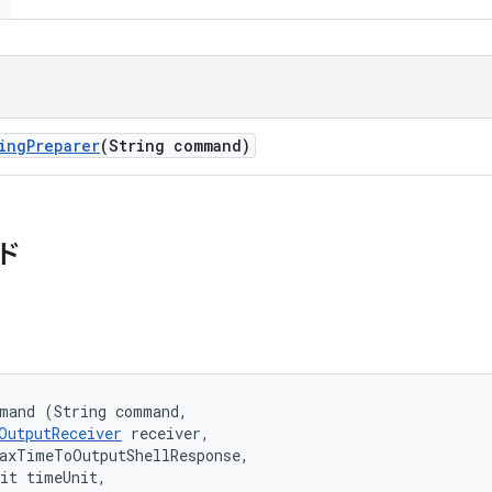
ing
Preparer
(String command)
ド
mand (String command, 

OutputReceiver
 receiver, 

axTimeToOutputShellResponse, 

it timeUnit, 
