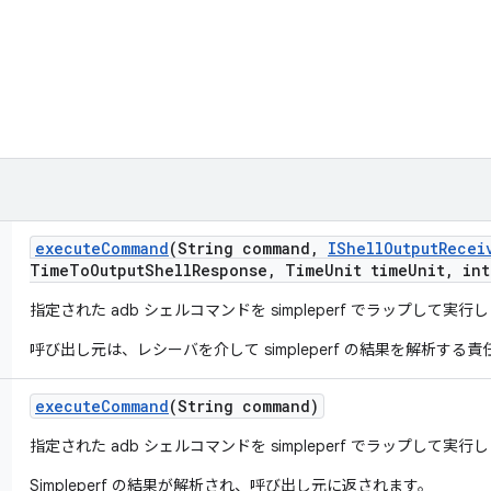
execute
Command
(String command
,
IShell
Output
Recei
Time
To
Output
Shell
Response
,
Time
Unit time
Unit
,
int
指定された adb シェルコマンドを simpleperf でラップして実行
呼び出し元は、レシーバを介して simpleperf の結果を解析する
execute
Command
(String command)
指定された adb シェルコマンドを simpleperf でラップして実行
Simpleperf の結果が解析され、呼び出し元に返されます。