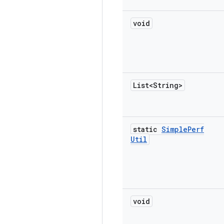
void
List<String>
static
Simple
Perf
Util
void