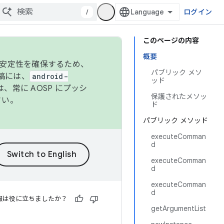
/
ログイン
このページの内容
概要
の安定性を確保するため、
パブリック メソ
投稿には、
android-
ッド
、常に AOSP にプッシ
保護されたメソッ
さい。
ド
パブリック メソッド
executeComman
d
executeComman
d
executeComman
d
報は役に立ちましたか？
getArgumentList