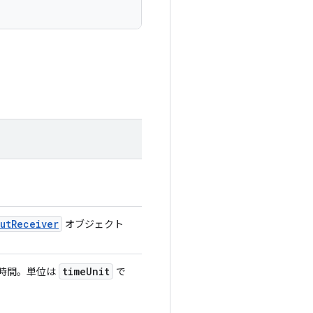
ut
Receiver
オブジェクト
time
Unit
大時間。単位は
で