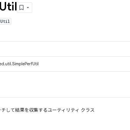
Util
Util
d.util.SimplePerfUtil
チして結果を収集するユーティリティ クラス