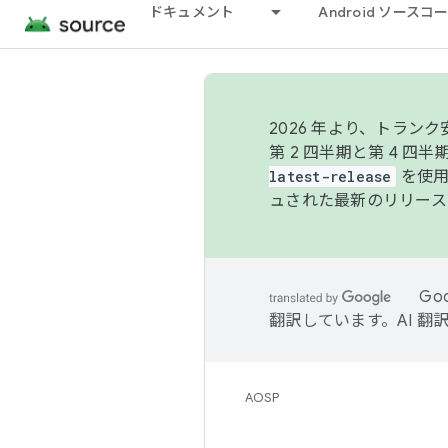
ドキュメント
Android ソース
2026 年より、トラ
第 2 四半期と第 4 四
latest-release
を使用
ュされた最新のリリース
Go
翻訳しています。AI 
AOSP