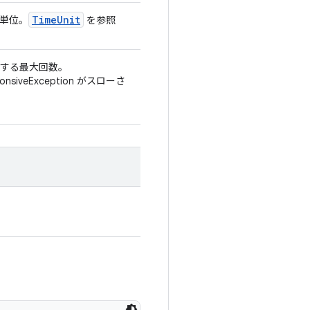
Time
Unit
t 単位。
を参照
行する最大回数。
iveException がスローさ