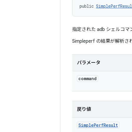
public 
SimplePerfResul
指定された adb シェルコマン
Simpleperf の結果が
パラメータ
command
戻り値
Simple
Perf
Result