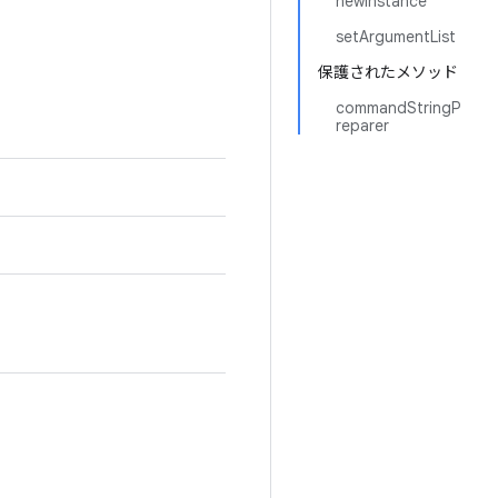
newInstance
setArgumentList
保護されたメソッド
commandStringP
reparer