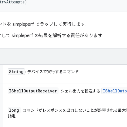
tryAttempts)
ドを simpleperf でラップして実行します。
 simpleperf の結果を解析する責任があります
String
: デバイスで実行するコマンド
IShell
Output
Receiver
IShell
Outp
: シェル出力を転送する
long
: コマンドがレスポンスを出力しないことが許容される最
指定