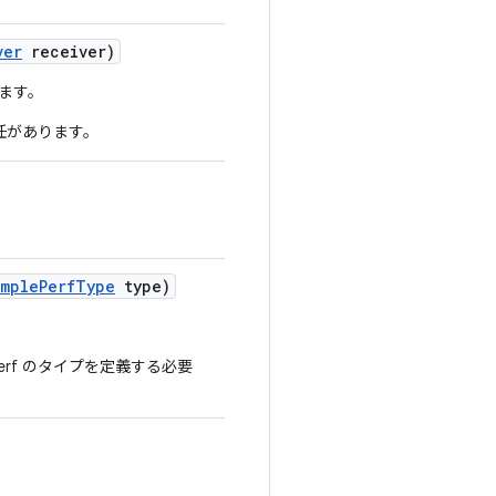
ver
receiver)
します。
責任があります。
imple
Perf
Type
type)
erf のタイプを定義する必要