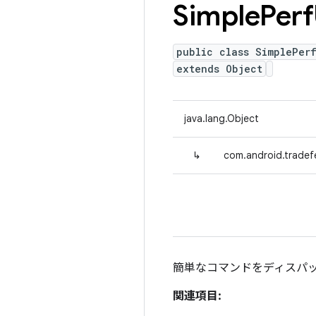
Simple
Perf
public class SimplePerf
extends Object
java.lang.Object
↳
com.android.tradefe
簡単なコマンドをディスパッ
関連項目: