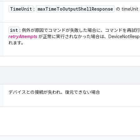
Time
Unit
max
Time
To
Output
Shell
Response
:
の timeUni
int
: 例外が原因でコマンドが失敗した場合に、コマンドを再試
retryAttempts
が正常に実行されなかった場合は、DeviceNotRespons
れます。
デバイスとの接続が失われ、復元できない場合