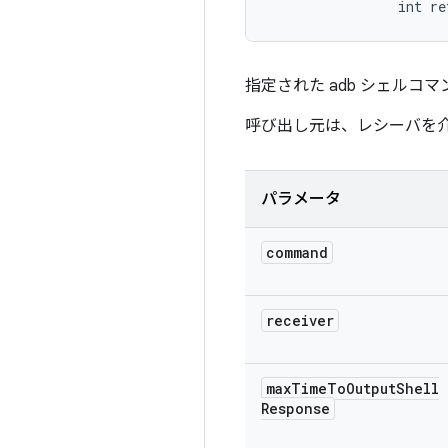
                int re
指定された adb シェルコマン
呼び出し元は、レシーバを介して
パラメータ
command
receiver
max
Time
To
Output
Shell
Response