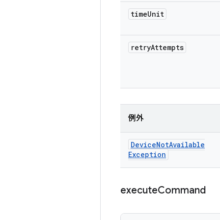
time
Unit
retry
Attempts
例外
Device
Not
Available
Exception
execute
Command