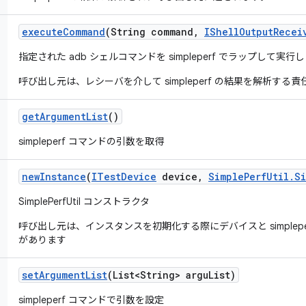
execute
Command
(String command
,
IShell
Output
Recei
指定された adb シェルコマンドを simpleperf でラップして実行
呼び出し元は、レシーバを介して simpleperf の結果を解析する
get
Argument
List
()
simpleperf コマンドの引数を取得
new
Instance
(
ITest
Device
device
,
Simple
Perf
Util
.
S
SimplePerfUtil コンストラクタ
呼び出し元は、インスタンスを初期化する際にデバイスと simplep
があります
set
Argument
List
(List<String> argu
List)
simpleperf コマンドで引数を設定