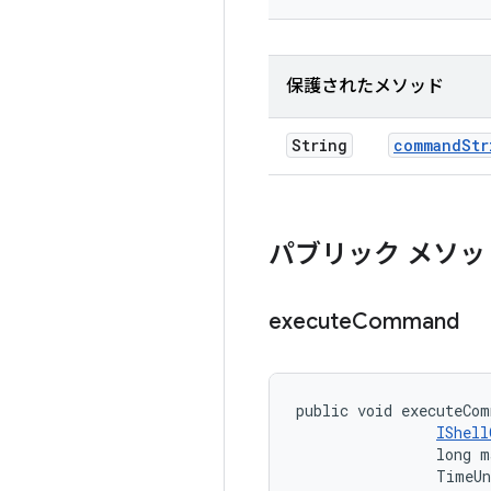
保護されたメソッド
String
command
Str
パブリック メソッ
execute
Command
public void executeCom
IShell
                long m
                TimeUn