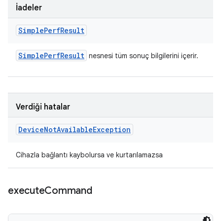
İadeler
Simple
Perf
Result
Simple
Perf
Result
nesnesi tüm sonuç bilgilerini içerir.
Verdiği hatalar
Device
Not
Available
Exception
Cihazla bağlantı kaybolursa ve kurtarılamazsa
execute
Command