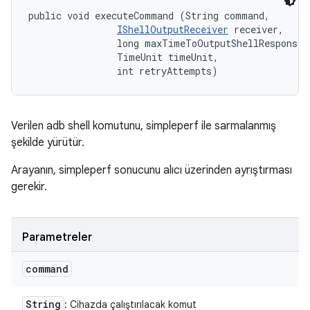
public void executeCommand (String command, 

IShellOutputReceiver
 receiver, 

                long maxTimeToOutputShellResponse, 
                TimeUnit timeUnit, 

                int retryAttempts)
Verilen adb shell komutunu, simpleperf ile sarmalanmış
şekilde yürütür.
Arayanın, simpleperf sonucunu alıcı üzerinden ayrıştırması
gerekir.
Parametreler
command
String
: Cihazda çalıştırılacak komut