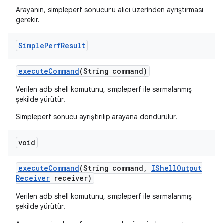
Arayanın, simpleperf sonucunu alıcı üzerinden ayrıştırması
gerekir.
Simple
Perf
Result
execute
Command
(String command)
Verilen adb shell komutunu, simpleperf ile sarmalanmış
şekilde yürütür.
Simpleperf sonucu ayrıştırılıp arayana döndürülür.
void
execute
Command
(String command
,
IShell
Output
Receiver
receiver)
Verilen adb shell komutunu, simpleperf ile sarmalanmış
şekilde yürütür.