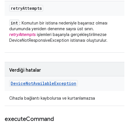
retry
Attempts
int
: Komutun bir istisna nedeniyle başarısız olması
durumunda yeniden denenme sayısı üst sınırı.
retryAttempts
işlemleri başarıyla gerçekleştirilmezse
DeviceNotResponsiveException istisnası oluşturulur.
Verdiği hatalar
Device
Not
Available
Exception
Cihazla bağlantı kaybolursa ve kurtarılamazsa
execute
Command