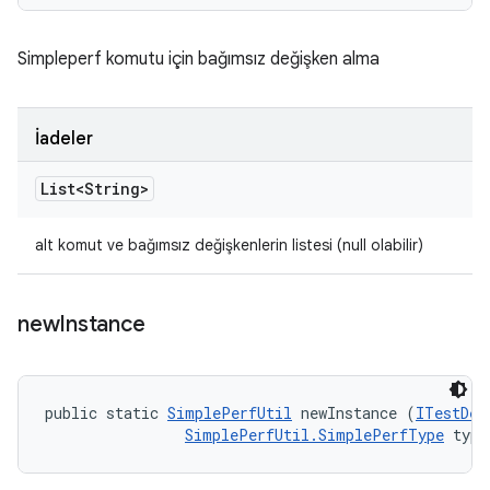
Simpleperf komutu için bağımsız değişken alma
İadeler
List<String>
alt komut ve bağımsız değişkenlerin listesi (null olabilir)
new
Instance
public static 
SimplePerfUtil
 newInstance (
ITestDev
SimplePerfUtil.SimplePerfType
 type