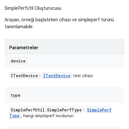
SimplePerfUtil Oluşturucusu
Arayan, örneği başlatırken cihazı ve simpleperf türünü
tanımlamalıdır.
Parametreler
device
ITest
Device
ITest
Device
:
test cihazı
type
Simple
Perf
Util
.
Simple
Perf
Type
Simple
Perf
:
Type
, hangi simpleperf modunun