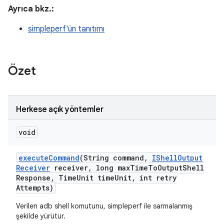
Ayrıca bkz.:
simpleperf'ün tanıtımı
Özet
Herkese açık yöntemler
void
execute
Command
(String command
,
IShell
Output
Receiver
receiver
,
long max
Time
To
Output
Shell
Response
,
Time
Unit time
Unit
,
int retry
Attempts)
Verilen adb shell komutunu, simpleperf ile sarmalanmış
şekilde yürütür.