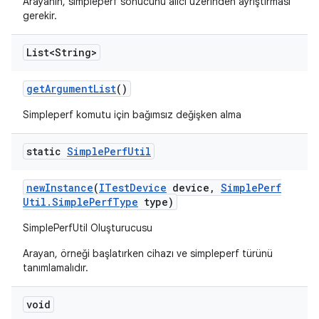
Arayanın, simpleperf sonucunu alıcı üzerinden ayrıştırması
gerekir.
List<String>
get
Argument
List
()
Simpleperf komutu için bağımsız değişken alma
static
Simple
Perf
Util
new
Instance
(
ITest
Device
device
,
Simple
Perf
Util
.
Simple
Perf
Type
type)
SimplePerfUtil Oluşturucusu
Arayan, örneği başlatırken cihazı ve simpleperf türünü
tanımlamalıdır.
void