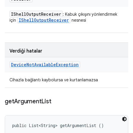
IShell
Output
Receiver
: Kabuk çıkışını yönlendirmek
IShell
Output
Receiver
için
nesnesi
Verdiği hatalar
Device
Not
Available
Exception
Cihazla bağlantı kaybolursa ve kurtarılamazsa
get
Argument
List
public List<String> getArgumentList ()