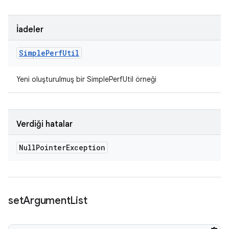
İadeler
Simple
Perf
Util
Yeni oluşturulmuş bir SimplePerfUtil örneği
Verdiği hatalar
Null
Pointer
Exception
set
Argument
List