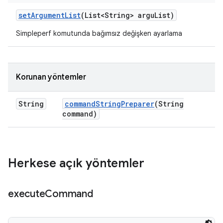
set
Argument
List
(List<String> argu
List)
Simpleperf komutunda bağımsız değişken ayarlama
Korunan yöntemler
String
command
String
Preparer
(String
command)
Herkese açık yöntemler
execute
Command