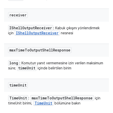
receiver
IShell
Output
Receiver
: Kabuk çıkışını yönlendirmek
IShell
Output
Receiver
için
nesnesi
max
Time
To
Output
Shell
Response
long
: Komutun yanıt vermemesine izin verilen maksimum
time
Unit
süre;
içinde belirtilen birim
time
Unit
Time
Unit
max
Time
To
Output
Shell
Response
:
için
Time
Unit
timeUnit birimi,
bölümüne bakın