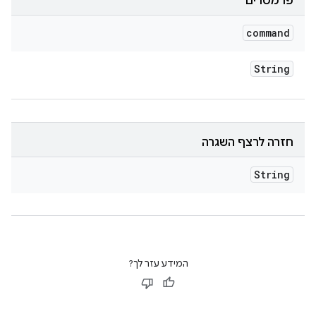
פרמטרים
command
String
חזרה לרצף השגרה
String
המידע עזר לך?