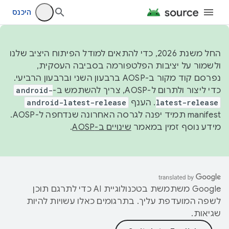
היכנס
החל משנת 2026, כדי להתאים למודל הפיתוח היציב שלנו
ולשמור על יציבות הפלטפורמה בסביבה העסקית,
נפרסם קוד מקור ב-AOSP ברבעון השני וברבעון הרביעי.
כדי ליצור ולתרום ל-AOSP, צריך להשתמש ב-
android-
latest-release
. הענף
android-latest-release
manifest תמיד יפנה לגרסה האחרונה שנדחפה ל-AOSP.
מידע נוסף זמין במאמר
שינויים ב-AOSP
.
‫Google משתמשת בטכנולוגיית AI כדי לתרגם תוכן
לשפה המועדפת עליך. בתרגומים כאלו עשויות להיות
שגיאות.