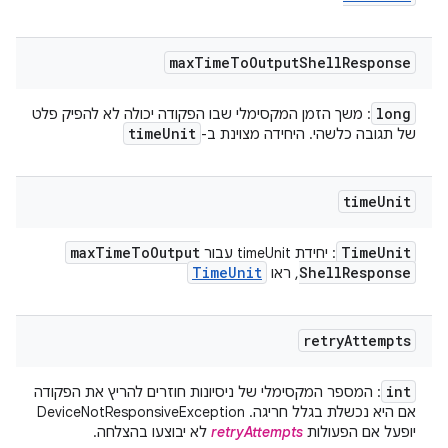
max
Time
To
Output
Shell
Response
long
: משך הזמן המקסימלי שבו הפקודה יכולה לא להפיק פלט
time
Unit
של תגובה כלשהי. היחידה מצוינת ב-
time
Unit
max
Time
To
Output
Time
Unit
: יחידת timeUnit עבור
Time
Unit
Shell
Response
, ראו
retry
Attempts
int
: המספר המקסימלי של ניסיונות חוזרים להריץ את הפקודה
אם היא נכשלת בגלל חריגה. ‫DeviceNotResponsiveException
יופעל אם הפעולות
retryAttempts
לא יבוצעו בהצלחה.