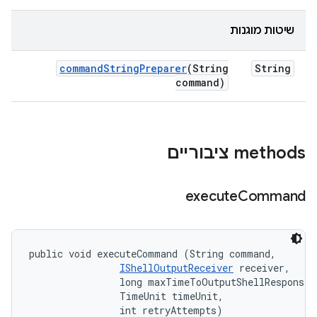
שיטות מוגנות
command
String
Preparer
(String
String
command)
‫methods ציבוריים
execute
Command
public void executeCommand (String command, 

IShellOutputReceiver
 receiver, 

                long maxTimeToOutputShellResponse, 
                TimeUnit timeUnit, 

                int retryAttempts)