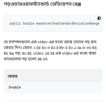
গড়ওভারওয়ানস্ট্যান্ডার্ড ডেভিয়েশন রেঞ্জ
public Double meanOverOneStandardDeviationRange ()
যে স্যাম্পলগুলো এক stdev-এর মধ্যে আছে তাদের গড় মান
ফেরত দিন। যেমন: ২.৫৫ ৫০.৩ ৫০.৪ ৪৮.৫ ৫০.১ ২৯.৮ ৩০ ৪৬
৪৮ ৪৯ গড়: ৪০.৪৫, stdev: ১৫.৫৪ এক stdev-এর মধ্যে থাকা
মানগুলোর গড় হলো: ৪৪.৬৭
ফেরত
Double