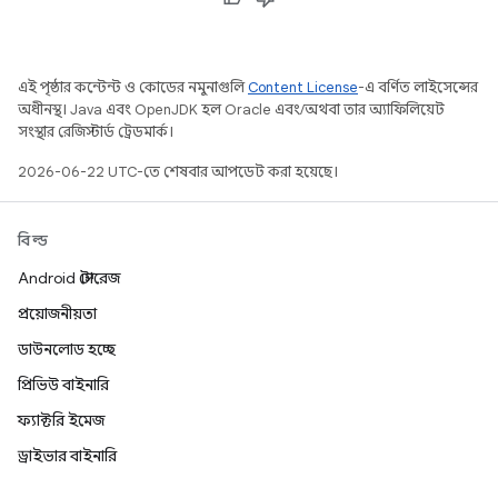
এই পৃষ্ঠার কন্টেন্ট ও কোডের নমুনাগুলি
Content License
-এ বর্ণিত লাইসেন্সের
অধীনস্থ। Java এবং OpenJDK হল Oracle এবং/অথবা তার অ্যাফিলিয়েট
সংস্থার রেজিস্টার্ড ট্রেডমার্ক।
2026-06-22 UTC-তে শেষবার আপডেট করা হয়েছে।
বিল্ড
Android স্টোরেজ
প্রয়োজনীয়তা
ডাউনলোড হচ্ছে
প্রিভিউ বাইনারি
ফ্যাক্টরি ইমেজ
ড্রাইভার বাইনারি