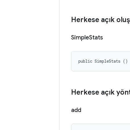
Herkese açık oluş
Simple
Stats
public SimpleStats ()
Herkese açık yön
add