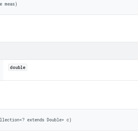
le meas)
double
llection<? extends Double> c)