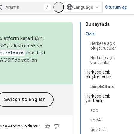
/
Oturum aç
Bu sayfada
Özet
latform kararlılığını
Herkese açık
SP'yi oluşturmak ve
oluşturucular
t-release
manifest
Herkese açık
n
AOSP'de yapılan
yöntemler
Herkese açık
oluşturucular
SimpleStats
Herkese açık
yöntemler
add
addAll
 size yardımcı oldu mu?
getData