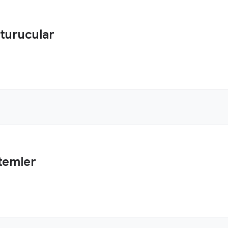
turucular
temler