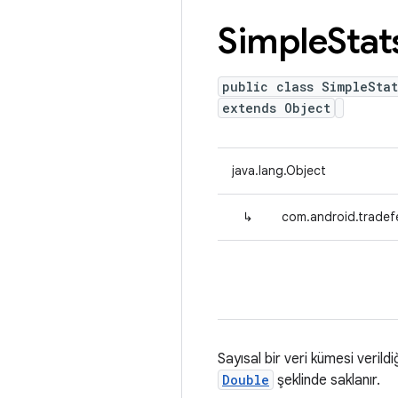
Simple
Stat
public class SimpleStat
extends Object
java.lang.Object
↳
com.android.tradefe
Sayısal bir veri kümesi verild
Double
şeklinde saklanır.