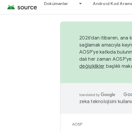
Dokümanlar
Android Kod Arama
2026'dan itibaren, ana k
sağlamak amacıyla kayn
AOSP'ye katkıda bulunm
dalı her zaman AOSP'ye 
değişiklikler
başlıklı maka
Goog
zeka teknolojisini kullanı
AOSP