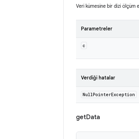
Veri kümesine bir dizi ölçüm e
Parametreler
c
Verdiği hatalar
Null
Pointer
Exception
get
Data