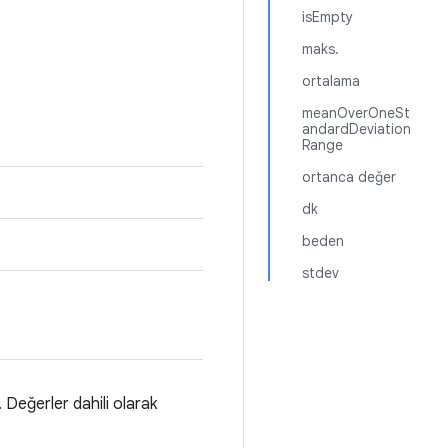
isEmpty
maks.
ortalama
meanOverOneSt
andardDeviation
Range
ortanca değer
dk
beden
stdev
. Değerler dahili olarak