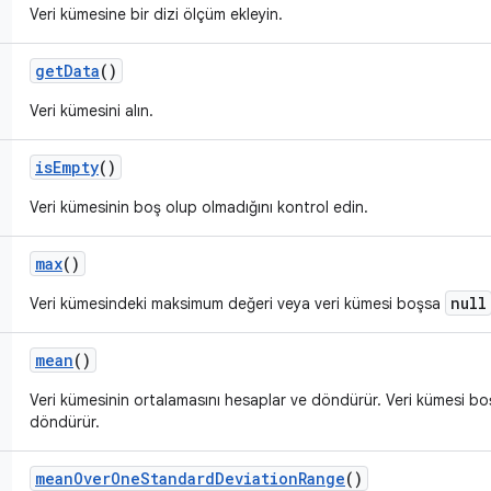
Veri kümesine bir dizi ölçüm ekleyin.
get
Data
()
Veri kümesini alın.
is
Empty
()
Veri kümesinin boş olup olmadığını kontrol edin.
max
()
null
Veri kümesindeki maksimum değeri veya veri kümesi boşsa
mean
()
Veri kümesinin ortalamasını hesaplar ve döndürür. Veri kümesi b
döndürür.
mean
Over
One
Standard
Deviation
Range
()