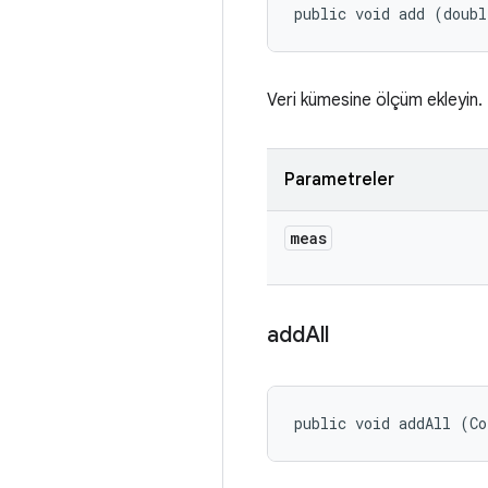
public void add (doub
Veri kümesine ölçüm ekleyin.
Parametreler
meas
add
All
public void addAll (Co