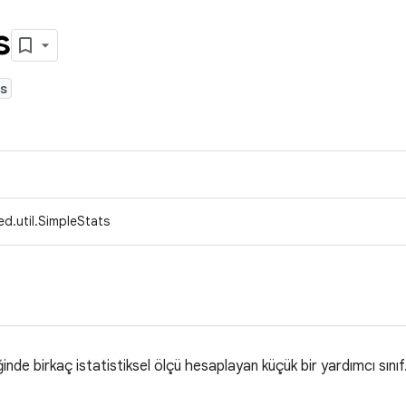
s
s
d.util.SimpleStats
iğinde birkaç istatistiksel ölçü hesaplayan küçük bir yardımcı sınıf