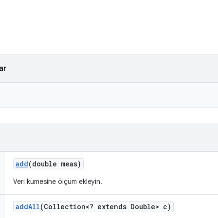
ar
add
(double meas)
Veri kümesine ölçüm ekleyin.
add
All
(Collection<? extends Double> c)