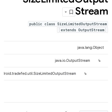
Stream
public class SizeLimitedOutputStream
extends OutputStream
java.lang.Object
java.io.OutputStream
↳
ndroid.tradefed.util.SizeLimitedOutputStream
↳