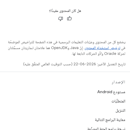
هل كان المحتوى مفيدًا؟
يخضع كل من المحتوى وعيّنات التعليمات البرمجية في هذه الصفحة للتراخيص الموضحّة
في
ترخيص استخدام المحتوى
. إنّ Java وOpenJDK هما علامتان تجاريتان مسجَّلتان
لشركة Oracle و/أو الشركات التابعة لها.
تاريخ التعديل الأخير: 2026-06-22 (حسب التوقيت العالمي المتفَّق عليه)
الإصدار
مستودع Android
المتطلّبات
التنزيل
معاينة البرامج الثنائية
نسخة برامج الجهة المصنِّعة