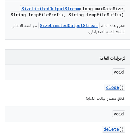
Size
Limited
Output
Stream
(long max
Data
Size
,
String temp
File
Prefix
,
String temp
File
Suffix)
SizeLimitedOutputStream
تنشئ هذه الدالة
مع العدد التلقائي
لملفات النسخ الاحتياطي.
الإجراءات العامة
void
close
()
إغلاق مصدر بيانات الكتابة
void
delete
()