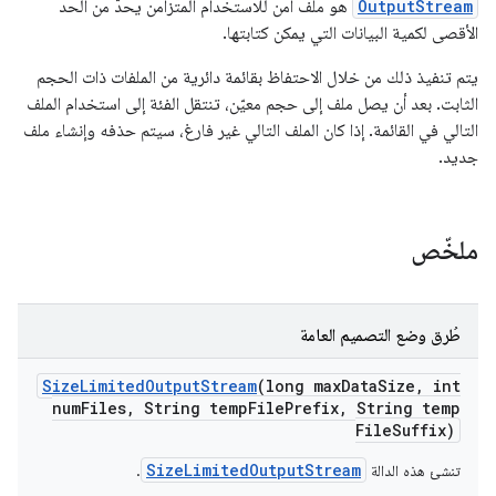
OutputStream
هو ملف آمن للاستخدام المتزامن يحدّ من الحد
الأقصى لكمية البيانات التي يمكن كتابتها.
يتم تنفيذ ذلك من خلال الاحتفاظ بقائمة دائرية من الملفات ذات الحجم
الثابت. بعد أن يصل ملف إلى حجم معيّن، تنتقل الفئة إلى استخدام الملف
التالي في القائمة. إذا كان الملف التالي غير فارغ، سيتم حذفه وإنشاء ملف
جديد.
ملخّص
طُرق وضع التصميم العامة
Size
Limited
Output
Stream
(long max
Data
Size
,
int
num
Files
,
String temp
File
Prefix
,
String temp
File
Suffix)
SizeLimitedOutputStream
تنشئ هذه الدالة
.