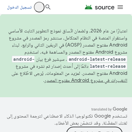
تسجيل الدخول
اعتبارًا من عام 2026، ولضمان اتّساق نموذج التطوير الثابت الأساسي
واستقرار المنصة في النظام المتكامل، سننشر رمز المصدر في مشروع
Android مفتوح المصدر (AOSP) في الربعَين الثاني والرابع. لبناء
مشروع Android مفتوح المصدر والمساهمة فيه، استخدِم
android-latest-release
. سيشير فرع بيان
android-
latest-release
دائمًا إلى أحدث إصدار تم نشره في مشروع
Android مفتوح المصدر. لمزيد من المعلومات، يُرجى الاطّلاع على
التغييرات في مشروع Android مفتوح المصدر
.
تستخدم Google تكنولوجيا الذكاء الاصطناعي لترجمة المحتوى إلى
لغتك المفضّلة، وقد تتضمّن بعض الأخطاء.