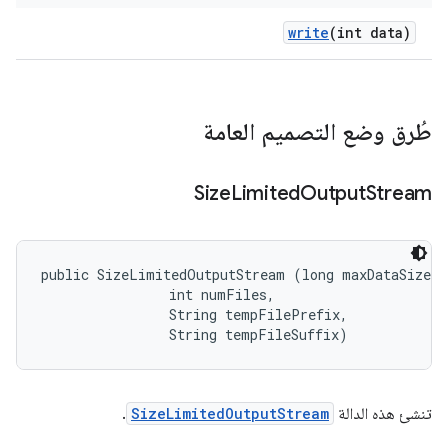
write
(int data)
طُرق وضع التصميم العامة
Size
Limited
Output
Stream
public SizeLimitedOutputStream (long maxDataSize, 

                int numFiles, 

                String tempFilePrefix, 

                String tempFileSuffix)
تنشئ هذه الدالة
SizeLimitedOutputStream
.