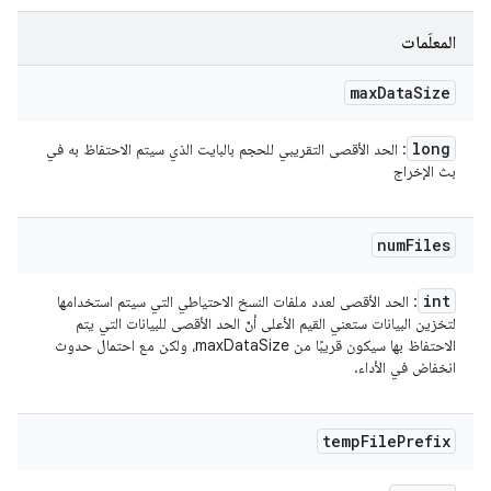
المعلَمات
max
Data
Size
long
: الحد الأقصى التقريبي للحجم بالبايت الذي سيتم الاحتفاظ به في
بث الإخراج
num
Files
int
: الحد الأقصى لعدد ملفات النسخ الاحتياطي التي سيتم استخدامها
لتخزين البيانات ستعني القيم الأعلى أنّ الحد الأقصى للبيانات التي يتم
الاحتفاظ بها سيكون قريبًا من maxDataSize، ولكن مع احتمال حدوث
انخفاض في الأداء.
temp
File
Prefix