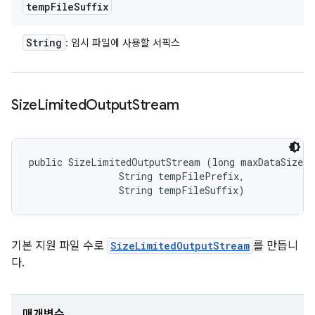
temp
File
Suffix
String
: 임시 파일에 사용할 서픽스
Size
Limited
Output
Stream
public SizeLimitedOutputStream (long maxDataSize, 

                String tempFilePrefix, 

                String tempFileSuffix)
기본 지원 파일 수로
SizeLimitedOutputStream
를 만듭니
다.
매개변수