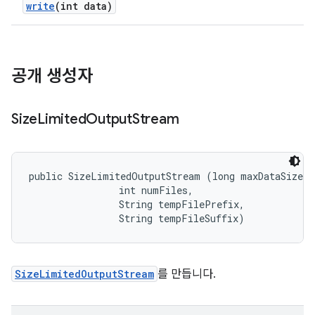
write
(int data)
공개 생성자
Size
Limited
Output
Stream
public SizeLimitedOutputStream (long maxDataSize, 

                int numFiles, 

                String tempFilePrefix, 

                String tempFileSuffix)
SizeLimitedOutputStream
를 만듭니다.