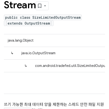
Stream
public class SizeLimitedOutputStream
extends OutputStream
java.lang.Object
↳
java.io.OutputStream
↳
com.android.tradefed.util.SizeLimitedOutput
쓰기 가능한 최대 데이터 양을 제한하는 스레드 안전 파일 지원