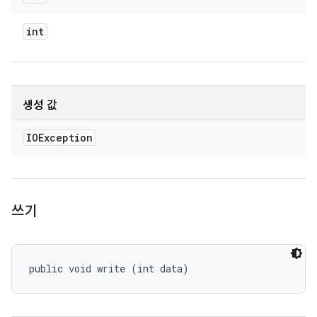
int
생성 값
IOException
쓰기
public void write (int data)