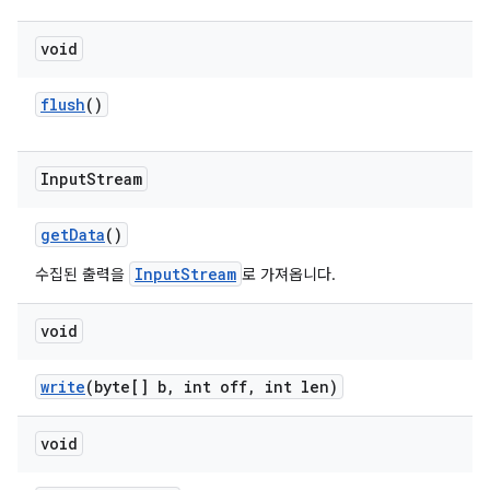
void
flush
()
Input
Stream
get
Data
()
InputStream
수집된 출력을
로 가져옵니다.
void
write
(byte[] b
,
int off
,
int len)
void