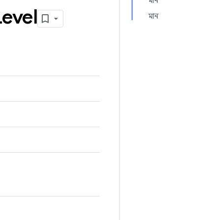
মান
Level
মান