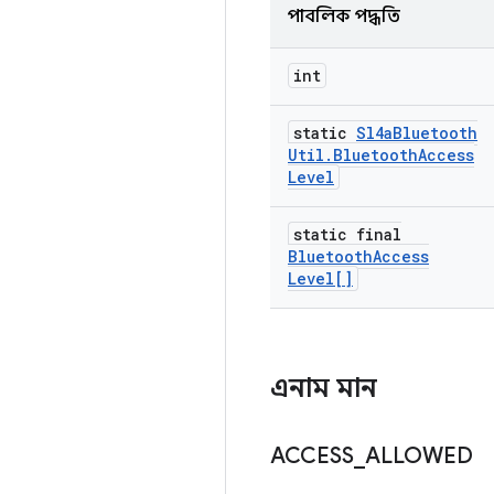
পাবলিক পদ্ধতি
int
static
Sl4a
Bluetooth
Util
.
Bluetooth
Access
Level
static final
Bluetooth
Access
Level[]
এনাম মান
ACCESS
_
ALLOWED