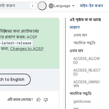
/
সাইন-ইন করুন
এই পৃষ্ঠায় যা যা আছে
সারাংশ
েমের জন্য প্ল্যাটফর্মের
এনাম মান
 কোড প্রকাশ করব। AOSP
-latest-release
পাবলিক পদ্ধতি
 জন্য,
Changes to AOSP
এনাম মান
ACCESS_ALLOW
ED
ACCESS_REJECT
ED
ACCESS_UNKNO
WN
পাবলিক পদ্ধতি
এটি কাজে লেগেছে?
getAccess