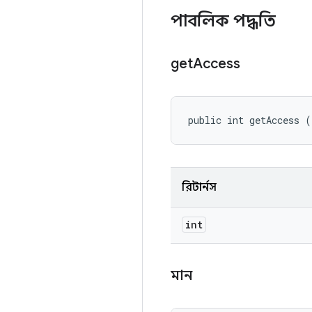
পাবলিক পদ্ধতি
get
Access
public int getAccess (
রিটার্নস
int
মান