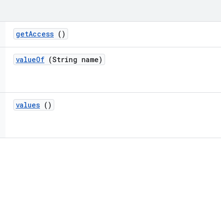
get
Access
()
value
Of
(String name)
values
()