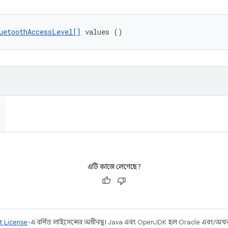
uetoothAccessLevel[]
 values ()
এটি কাজে লেগেছে?
t License
-এ বর্ণিত লাইসেন্সের অধীনস্থ। Java এবং OpenJDK হল Oracle এবং/অথবা তার