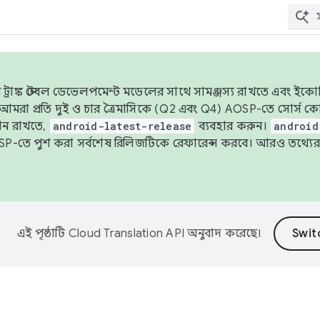
াঙ্ক স্টেবল ডেভেলপমেন্ট মডেলের সাথে সামঞ্জস্য রাখতে এবং ইকোসিস্ট
ে, আমরা প্রতি দুই ও চার ত্রৈমাসিকে (Q2 এবং Q4) AOSP-তে সোর্স
ান রাখতে,
android-latest-release
ব্যবহার করুন।
android
বদা AOSP-তে পুশ করা সর্বশেষ রিলিজটিকে রেফারেন্স করবে। আরও তথ্যের
এই পৃষ্ঠাটি
Cloud Translation API
অনুবাদ করেছে।