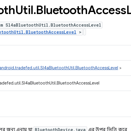
oth
Util
.
Bluetooth
Access
um Sl4aBluetoothUtil.BluetoothAccessLevel
etoothUtil.BluetoothAccessLevel
>
ndroid.tradefed.util.Sl4aBluetoothUtil.BluetoothAccessLevel
>
adefed.util.Sl4aBluetoothUtil.BluetoothAccessLevel
েলের জন্য এনাম যা
BluetoothDevice.java
এর উপর ভিত্তি করে