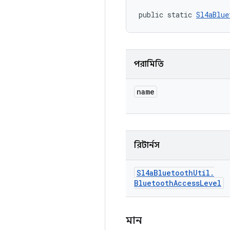
public static 
Sl4aBlue
পরামিতি
name
রিটার্নস
Sl4a
Bluetooth
Util
.
Bluetooth
Access
Level
মান