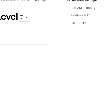
Публичные методы
получить доступ
Level
значениеОф
ценности