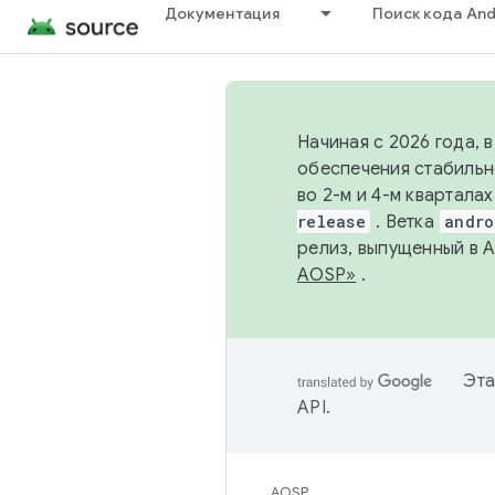
Документация
Поиск кода And
Начиная с 2026 года, 
обеспечения стабильн
во 2-м и 4-м квартала
release
. Ветка
andro
релиз, выпущенный в 
AOSP»
.
Эта
API
.
AOSP