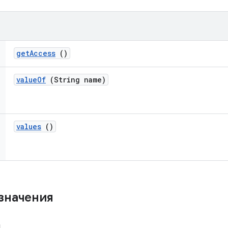
get
Access
()
value
Of
(String name)
values
()
значения