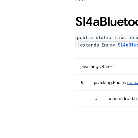
Sl4a
Blueto
public static final en
extends Enum<
Sl4aBlu
java.lang.Объект
↳
java.lang.Enum<
com.a
↳
com.android.tr