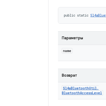
public static 
Sl4aBlue
Параметры
name
Возврат
Sl4a
Bluetooth
Util
.
Bluetooth
Access
Level