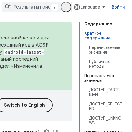
/
Войти
Содержание
Краткое
основной ветки и для
содержание
исходный код в AOSP
Перечисляемые
ку
android-latest-
значения
 самый последний
Публичные
здел «Изменения в
методы
Перечисляемые
значения
ДОСТУП_РАЗРЕ
ШЕН
ДОСТУП_REJECT
ED
ДОСТУП_UNKNO
WN
 оказалась полезной?