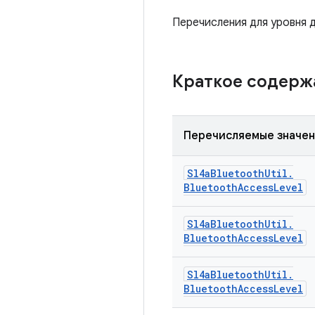
Перечисления для уровня 
Краткое содер
Перечисляемые значе
Sl4a
Bluetooth
Util
.
Bluetooth
Access
Level
Sl4a
Bluetooth
Util
.
Bluetooth
Access
Level
Sl4a
Bluetooth
Util
.
Bluetooth
Access
Level