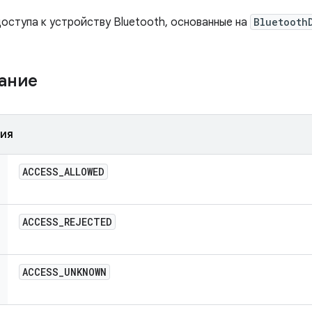
доступа к устройству Bluetooth, основанные на
Bluetooth
жание
ния
ACCESS
_
ALLOWED
ACCESS
_
REJECTED
ACCESS
_
UNKNOWN