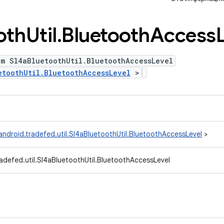
oth
Util
.
Bluetooth
Access
um Sl4aBluetoothUtil.BluetoothAccessLevel
etoothUtil.BluetoothAccessLevel
>
ndroid.tradefed.util.Sl4aBluetoothUtil.BluetoothAccessLevel
>
adefed.util.Sl4aBluetoothUtil.BluetoothAccessLevel