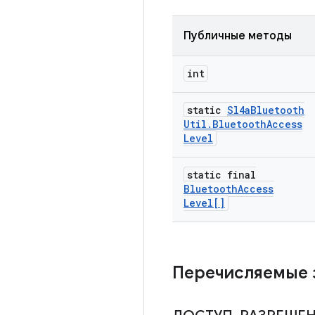
Публичные методы
int
static
Sl4a
Bluetooth
Util
.
Bluetooth
Access
Level
static final
Bluetooth
Access
Level[]
Перечисляемые 