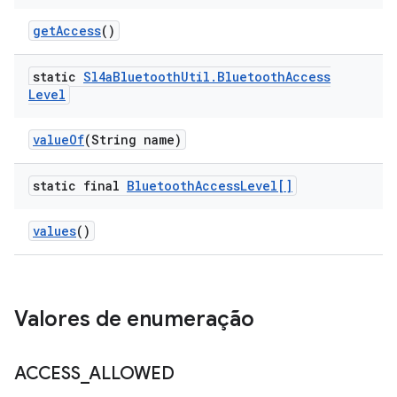
get
Access
()
static
Sl4a
Bluetooth
Util
.
Bluetooth
Access
Level
value
Of
(String name)
static final
Bluetooth
Access
Level[]
values
()
Valores de enumeração
ACCESS
_
ALLOWED