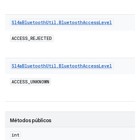
Sl4a
Bluetooth
Util
.
Bluetooth
Access
Level
ACCESS
_
REJECTED
Sl4a
Bluetooth
Util
.
Bluetooth
Access
Level
ACCESS
_
UNKNOWN
Métodos públicos
int