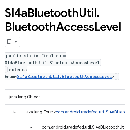
Sl4a
Bluetooth
Util
.
Bluetooth
Access
Level
public static final enum
Sl4aBluetoothUtil.BluetoothAccessLevel
extends
Enum<
Sl4aBluetoothUtil.BluetoothAccessLevel
>
java.lang.Object
↳
java.lang.Enum<
com.android.tradefed.util.Sl4aBluetoo
↳
com.android.tradefed.util.Sl4aBluetoothUtil.