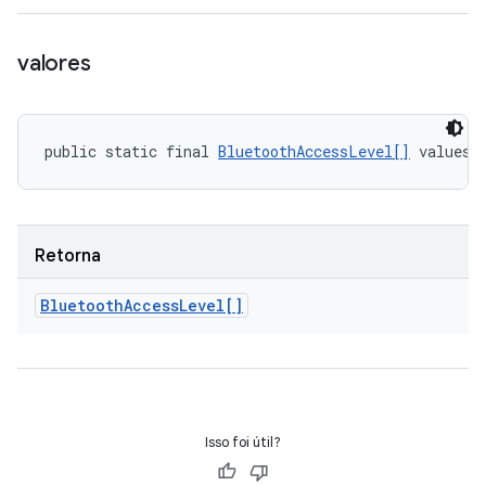
valores
public static final 
BluetoothAccessLevel[]
 values 
Retorna
Bluetooth
Access
Level[]
Isso foi útil?