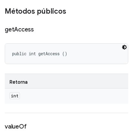
Métodos públicos
get
Access
public int getAccess ()
Retorna
int
value
Of