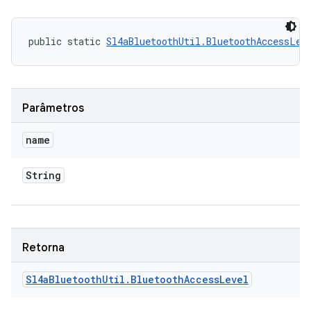
public static 
Sl4aBluetoothUtil.BluetoothAccessLev
Parâmetros
name
String
Retorna
Sl4a
Bluetooth
Util
.
Bluetooth
Access
Level