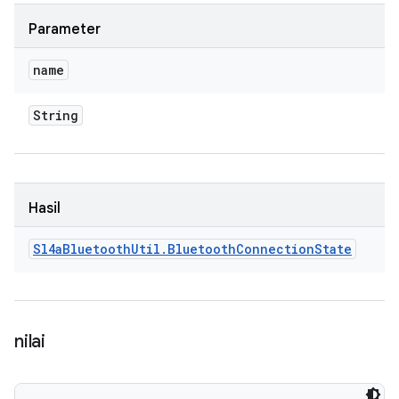
Parameter
name
String
Hasil
Sl4a
Bluetooth
Util
.
Bluetooth
Connection
State
nilai