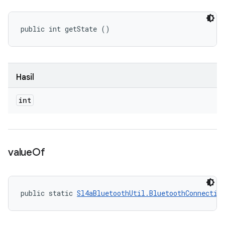
public int getState ()
Hasil
int
value
Of
public static 
Sl4aBluetoothUtil.BluetoothConnectio