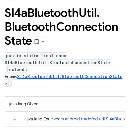
Sl4a
Bluetooth
Util
.
Bluetooth
Connection
State
public static final enum
Sl4aBluetoothUtil.BluetoothConnectionState
extends
Enum<
Sl4aBluetoothUtil.BluetoothConnectionState
>
java.lang.Object
↳
java.lang.Enum<
com.android.tradefed.util.Sl4aBlueto