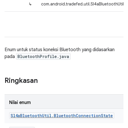
↳
com.android.tradefed.util.Sl4aBluetoothUtil
Enum untuk status koneksi Bluetooth yang didasarkan
pada
BluetoothProfile.java
Ringkasan
Nilai enum
Sl4a
Bluetooth
Util
.
Bluetooth
Connection
State