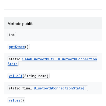
Metode publik
int
get
State
()
static
Sl4a
Bluetooth
Util
.
Bluetooth
Connection
State
value
Of
(String name)
static final
Bluetooth
Connection
State[]
values
()