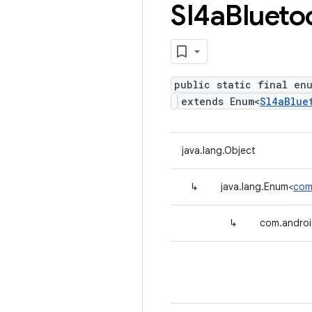
Sl4a
Blueto
public static final en
extends Enum<
Sl4aBlue
java.lang.Object
↳
java.lang.Enum<
com
↳
com.androi