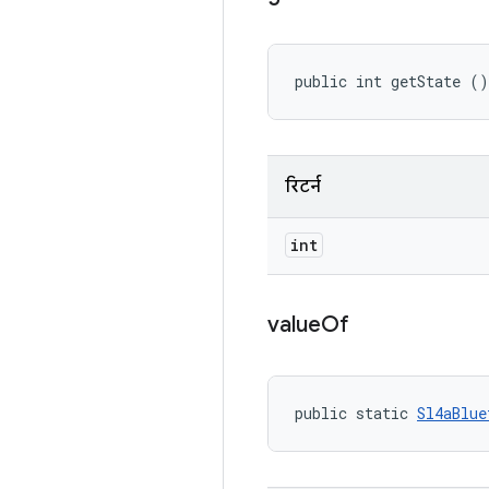
public int getState ()
रिटर्न
int
value
Of
public static 
Sl4aBlue