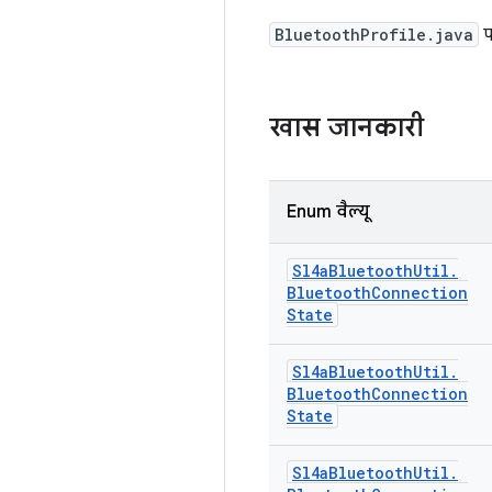
BluetoothProfile.java
प
खास जानकारी
Enum वैल्यू
Sl4a
Bluetooth
Util
.
Bluetooth
Connection
State
Sl4a
Bluetooth
Util
.
Bluetooth
Connection
State
Sl4a
Bluetooth
Util
.