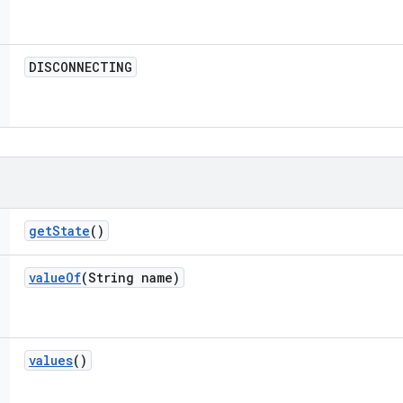
DISCONNECTING
get
State
()
value
Of
(String name)
values
()