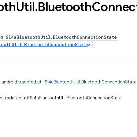
oth
Util
.
Bluetooth
Connec
um Sl4aBluetoothUtil.BluetoothConnectionState
toothUtil.BluetoothConnectionState
>
.android.tradefed.util.Sl4aBluetoothUtil.BluetoothConnectionState
d.tradefed.util.Sl4aBluetoothUtil.BluetoothConnectionState