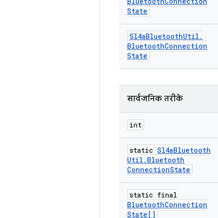
Bluetooth
Connection
State
Sl4a
Bluetooth
Util
.
Bluetooth
Connection
State
सार्वजनिक तरीके
int
static
Sl4a
Bluetooth
Util
.
Bluetooth
Connection
State
static final
Bluetooth
Connection
State[]