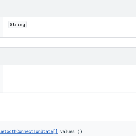
String
uetoothConnectionState[]
 values ()