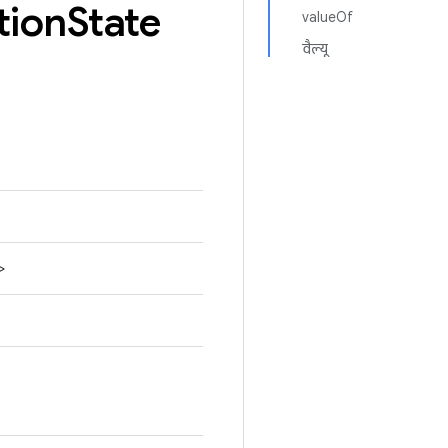
tion
State
valueOf
वैल्यू
>