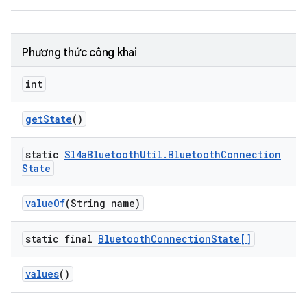
Phương thức công khai
int
get
State
()
static
Sl4a
Bluetooth
Util
.
Bluetooth
Connection
State
value
Of
(String name)
static final
Bluetooth
Connection
State[]
values
()