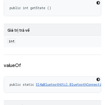
public int getState ()
Giá trị trả về
int
value
Of
public static 
Sl4aBluetoothUtil.BluetoothConnectio