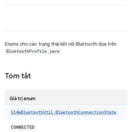
Enums cho các trạng thái kết nối Bluetooth dựa trên
BluetoothProfile.java
Tóm tắt
Giá trị enum
Sl4a
Bluetooth
Util
.
Bluetooth
Connection
State
CONNECTED