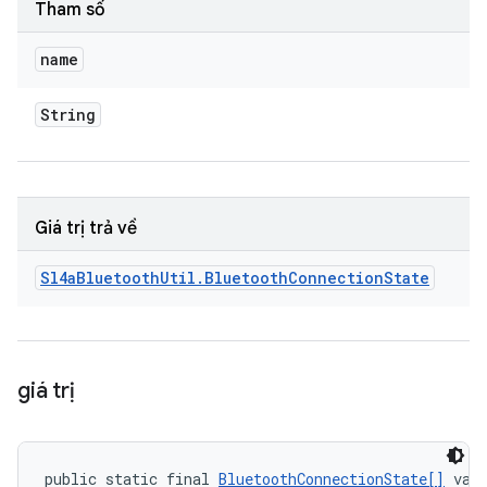
Tham số
name
String
Giá trị trả về
Sl4a
Bluetooth
Util
.
Bluetooth
Connection
State
giá trị
public static final 
BluetoothConnectionState[]
 val