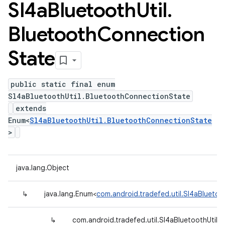
Sl4a
Bluetooth
Util
.
Bluetooth
Connection
State
public static final enum
Sl4aBluetoothUtil.BluetoothConnectionState
extends
Enum<
Sl4aBluetoothUtil.BluetoothConnectionState
>
java.lang.Object
↳
java.lang.Enum<
com.android.tradefed.util.Sl4aBlueto
↳
com.android.tradefed.util.Sl4aBluetoothUtil