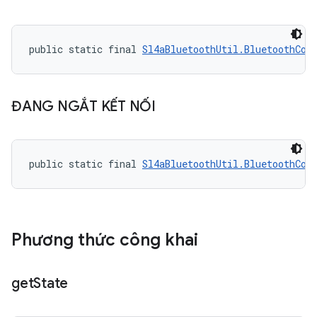
public static final 
Sl4aBluetoothUtil.BluetoothCon
ĐANG NGẮT KẾT NỐI
public static final 
Sl4aBluetoothUtil.BluetoothCon
Phương thức công khai
get
State