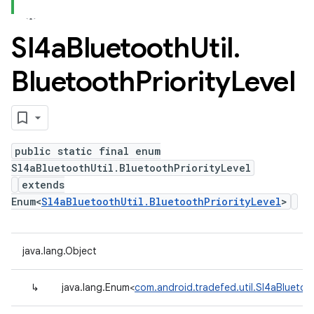
Sl4a
Bluetooth
Util
.
Bluetooth
Priority
Level
public static final enum
Sl4aBluetoothUtil.BluetoothPriorityLevel
extends
Enum<
Sl4aBluetoothUtil.BluetoothPriorityLevel
>
java.lang.Object
↳
java.lang.Enum<
com.android.tradefed.util.Sl4aBluetoot