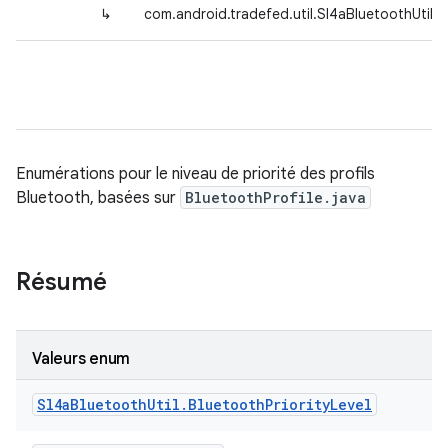
↳
com.android.tradefed.util.Sl4aBluetoothUtil.B
Enumérations pour le niveau de priorité des profils
Bluetooth, basées sur
BluetoothProfile.java
Résumé
Valeurs enum
Sl4a
Bluetooth
Util
.
Bluetooth
Priority
Level