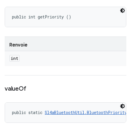
public int getPriority ()
Renvoie
int
value
Of
public static 
Sl4aBluetoothUtil.BluetoothPriorityL