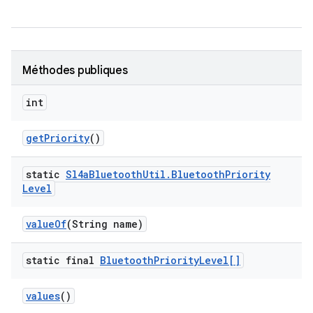
Méthodes publiques
int
get
Priority
()
static
Sl4a
Bluetooth
Util
.
Bluetooth
Priority
Level
value
Of
(String name)
static final
Bluetooth
Priority
Level[]
values
()