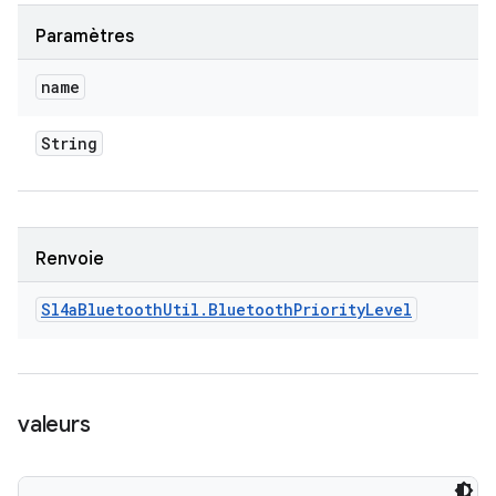
Paramètres
name
String
Renvoie
Sl4a
Bluetooth
Util
.
Bluetooth
Priority
Level
valeurs