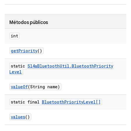
Métodos públicos
int
get
Priority
()
static
Sl4a
Bluetooth
Util
.
Bluetooth
Priority
Level
value
Of
(String name)
static final
Bluetooth
Priority
Level[]
values
()