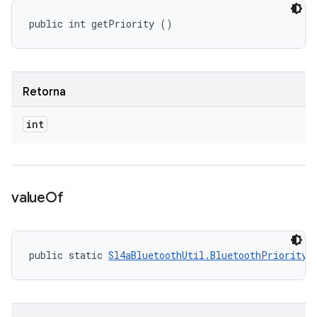
public int getPriority ()
Retorna
int
value
Of
public static 
Sl4aBluetoothUtil.BluetoothPriorityL