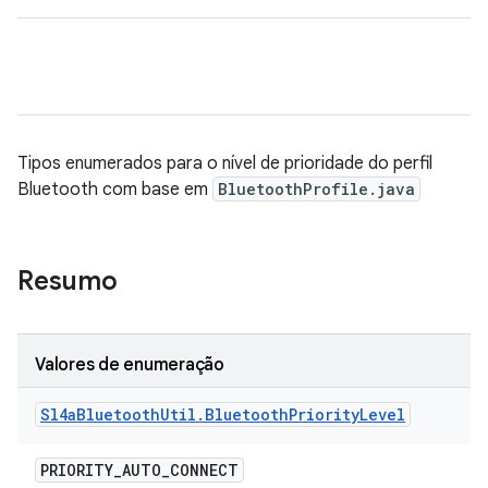
Tipos enumerados para o nível de prioridade do perfil
Bluetooth com base em
BluetoothProfile.java
Resumo
Valores de enumeração
Sl4a
Bluetooth
Util
.
Bluetooth
Priority
Level
PRIORITY
_
AUTO
_
CONNECT