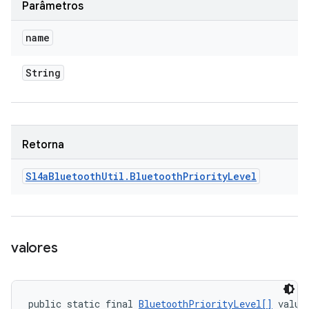
Parâmetros
name
String
Retorna
Sl4a
Bluetooth
Util
.
Bluetooth
Priority
Level
valores
public static final 
BluetoothPriorityLevel[]
 value