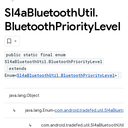
Sl4a
Bluetooth
Util
.
Bluetooth
Priority
Level
public static final enum
Sl4aBluetoothUtil.BluetoothPriorityLevel
extends
Enum<
Sl4aBluetoothUtil.BluetoothPriorityLevel
>
java.lang.Object
↳
java.lang.Enum<
com.android.tradefed.util.Sl4aBluetoot
↳
com.android.tradefed.util.Sl4aBluetoothUtil.B