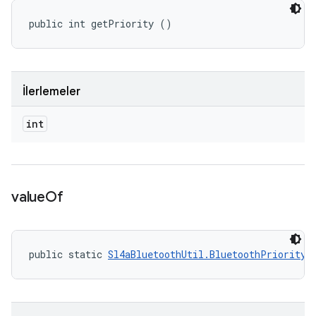
public int getPriority ()
İlerlemeler
int
value
Of
public static 
Sl4aBluetoothUtil.BluetoothPriorityL