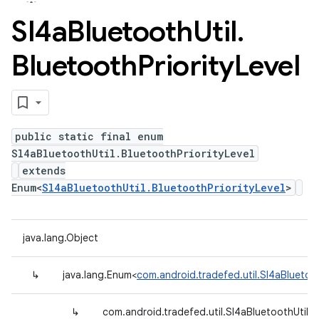
Sl4a
Bluetooth
Util
.
Bluetooth
Priority
Level
public static final enum
Sl4aBluetoothUtil.BluetoothPriorityLevel
extends
Enum<
Sl4aBluetoothUtil.BluetoothPriorityLevel
>
java.lang.Object
↳
java.lang.Enum<
com.android.tradefed.util.Sl4aBluetoot
↳
com.android.tradefed.util.Sl4aBluetoothUtil.B