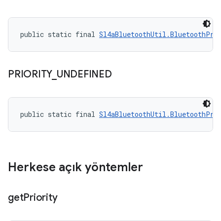
public static final 
Sl4aBluetoothUtil.BluetoothPri
PRIORITY
_
UNDEFINED
public static final 
Sl4aBluetoothUtil.BluetoothPri
Herkese açık yöntemler
get
Priority