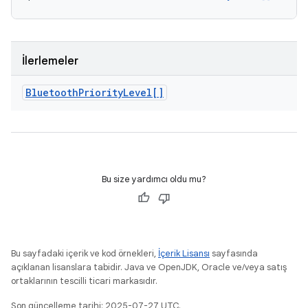
İlerlemeler
Bluetooth
Priority
Level[]
Bu size yardımcı oldu mu?
Bu sayfadaki içerik ve kod örnekleri,
İçerik Lisansı
sayfasında
açıklanan lisanslara tabidir. Java ve OpenJDK, Oracle ve/veya satış
ortaklarının tescilli ticari markasıdır.
Son güncelleme tarihi: 2025-07-27 UTC.