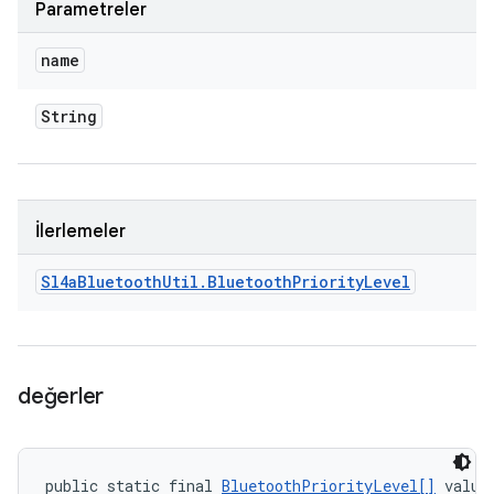
Parametreler
name
String
İlerlemeler
Sl4a
Bluetooth
Util
.
Bluetooth
Priority
Level
değerler
public static final 
BluetoothPriorityLevel[]
 value