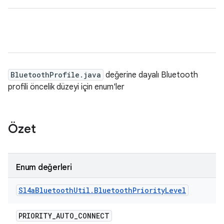
BluetoothProfile.java
değerine dayalı Bluetooth
profili öncelik düzeyi için enum'ler
Özet
Enum değerleri
Sl4a
Bluetooth
Util
.
Bluetooth
Priority
Level
PRIORITY
_
AUTO
_
CONNECT