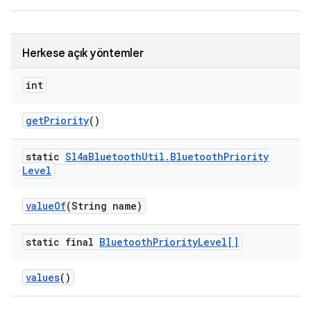
Herkese açık yöntemler
int
get
Priority
()
static
Sl4a
Bluetooth
Util
.
Bluetooth
Priority
Level
value
Of
(String name)
static final
Bluetooth
Priority
Level[]
values
()