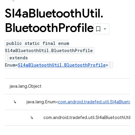
Sl4a
Bluetooth
Util
.
Bluetooth
Profile
public static final enum
Sl4aBluetoothUtil.BluetoothProfile
extends
Enum<
Sl4aBluetoothUtil.BluetoothProfile
>
java.lang.Object
↳
java.lang.Enum<
com.android.tradefed.util.Sl4aBluetoot
↳
com.android.tradefed.util.Sl4aBluetoothUtil.B