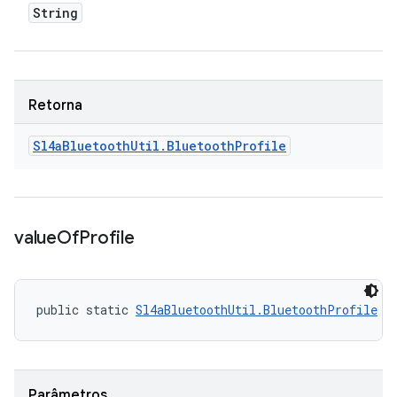
String
Retorna
Sl4a
Bluetooth
Util
.
Bluetooth
Profile
value
Of
Profile
public static 
Sl4aBluetoothUtil.BluetoothProfile
 v
Parâmetros