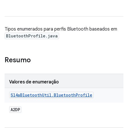
Tipos enumerados para perfis Bluetooth baseados em
BluetoothProfile.java
Resumo
Valores de enumeração
Sl4a
Bluetooth
Util
.
Bluetooth
Profile
A2DP