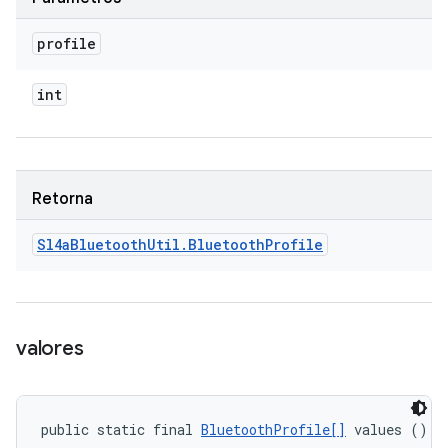
profile
int
Retorna
Sl4a
Bluetooth
Util
.
Bluetooth
Profile
valores
public static final 
BluetoothProfile[]
 values ()