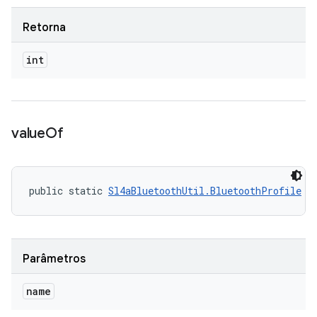
Retorna
int
value
Of
public static 
Sl4aBluetoothUtil.BluetoothProfile
 v
Parâmetros
name