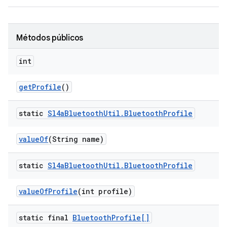
Métodos públicos
int
get
Profile
()
static
Sl4a
Bluetooth
Util
.
Bluetooth
Profile
value
Of
(String name)
static
Sl4a
Bluetooth
Util
.
Bluetooth
Profile
value
Of
Profile
(int profile)
static final
Bluetooth
Profile[]