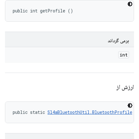
public int getProfile ()
برمی گرداند
int
ارزش از
public static 
Sl4aBluetoothUtil.BluetoothProfile
 v