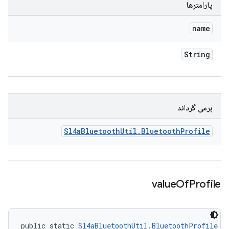
پارامترها
name
String
برمی گرداند
Sl4a
Bluetooth
Util
.
Bluetooth
Profile
value
Of
Profile
public static 
Sl4aBluetoothUtil.BluetoothProfile
 v