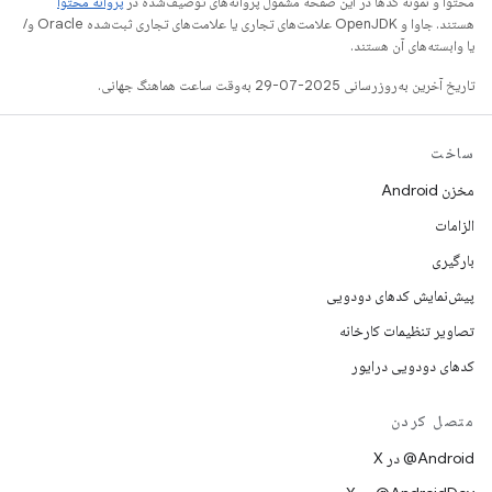
محتوا و نمونه کدها در این صفحه مشمول پروانه‌های توصیف‌شده در
پروانه محتوا
هستند. جاوا و OpenJDK علامت‌های تجاری یا علامت‌های تجاری ثبت‌شده Oracle و/
یا وابسته‌های آن هستند.
تاریخ آخرین به‌روزرسانی 2025-07-29 به‌وقت ساعت هماهنگ جهانی.
ساخت
مخزن Android
الزامات
بارگیری
پیش‌نمایش کدهای دودویی
تصاویر تنظیمات کارخانه
کدهای دودویی درایور
متصل کردن
‫‎@Android در X