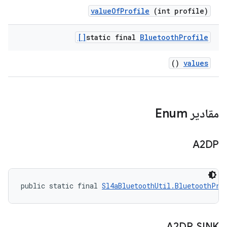
value
Of
Profile
(int profile)
static final
Bluetooth
Profile[]
()
values
مقادیر Enum
A2DP
public static final 
Sl4aBluetoothUtil.BluetoothPro
A2DP
_
SINK