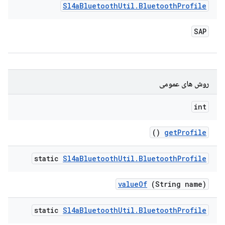
Sl4a
Bluetooth
Util
.
Bluetooth
Profile
SAP
روش های عمومی
int
()
get
Profile
static
Sl4a
Bluetooth
Util
.
Bluetooth
Profile
value
Of
(String name)
static
Sl4a
Bluetooth
Util
.
Bluetooth
Profile