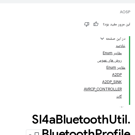
AOSP
این مرور مفید بود؟
در این صفحه
خلاصه
مقادیر Enum
روش های عمومی
مقادیر Enum
A2DP
A2DP_SINK
AVRCP_CONTROLLER
گات
Sl4a
Bluetooth
Util
.
Bluetooth
Profile