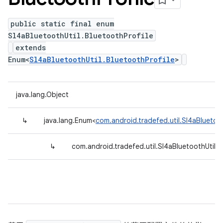
public static final enum
Sl4aBluetoothUtil.BluetoothProfile
extends
Enum<
Sl4aBluetoothUtil.BluetoothProfile
>
java.lang.Object
↳
java.lang.Enum<
com.android.tradefed.util.Sl4aBluetoot
↳
com.android.tradefed.util.Sl4aBluetoothUtil.B