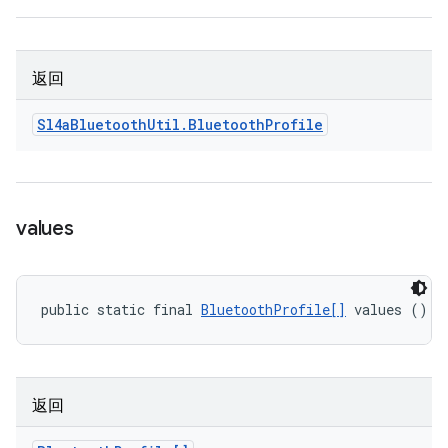
返回
Sl4a
Bluetooth
Util
.
Bluetooth
Profile
values
public static final 
BluetoothProfile[]
 values ()
返回