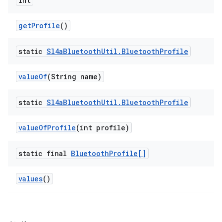
int
get
Profile
()
static
Sl4a
Bluetooth
Util
.
Bluetooth
Profile
value
Of
(String name)
static
Sl4a
Bluetooth
Util
.
Bluetooth
Profile
value
Of
Profile
(int profile)
static final
Bluetooth
Profile[]
values
()