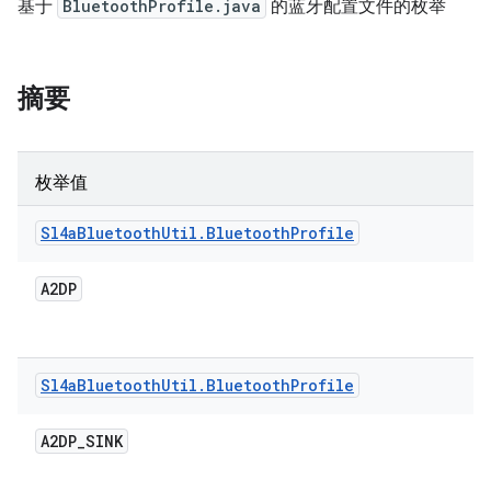
基于
BluetoothProfile.java
的蓝牙配置文件的枚举
摘要
枚举值
Sl4a
Bluetooth
Util
.
Bluetooth
Profile
A2DP
Sl4a
Bluetooth
Util
.
Bluetooth
Profile
A2DP
_
SINK