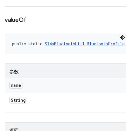
value
Of
public static 
Sl4aBluetoothUtil.BluetoothProfile
 v
参数
name
String
返回