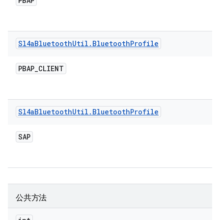
PBAP
Sl4a
Bluetooth
Util
.
Bluetooth
Profile
PBAP
_
CLIENT
Sl4a
Bluetooth
Util
.
Bluetooth
Profile
SAP
公共方法