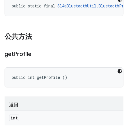
public static final 
Sl4aBluetoothUtil.BluetoothPro
公共方法
get
Profile
public int getProfile ()
返回
int