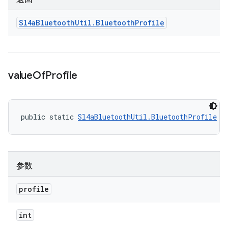
Sl4a
Bluetooth
Util
.
Bluetooth
Profile
value
Of
Profile
public static 
Sl4aBluetoothUtil.BluetoothProfile
 v
参数
profile
int