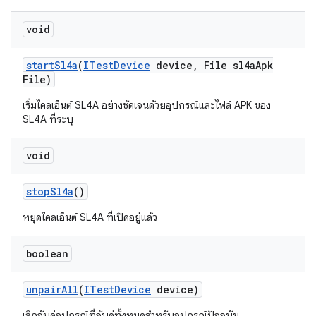
void
start
Sl4a
(
ITest
Device
device
,
File sl4a
Apk
File)
เริ่มไคลเอ็นต์ SL4A อย่างชัดเจนด้วยอุปกรณ์และไฟล์ APK ของ
SL4A ที่ระบุ
void
stop
Sl4a
()
หยุดไคลเอ็นต์ SL4A ที่เปิดอยู่แล้ว
boolean
unpair
All
(
ITest
Device
device)
เลิกจับคู่อุปกรณ์ที่จับคู่ทั้งหมดสำหรับอุปกรณ์ปัจจุบัน