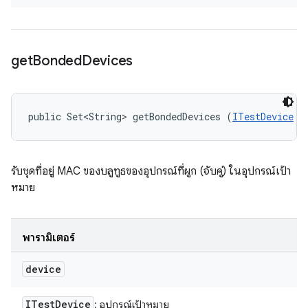
get
Bonded
Devices
public Set<String> getBondedDevices (
ITestDevice
 d
รับชุดที่อยู่ MAC ของบลูทูธของอุปกรณ์ที่ผูก (จับคู่) ในอุปกรณ์เป้า
หมาย
พารามิเตอร์
device
ITest
Device
: อุปกรณ์เป้าหมาย