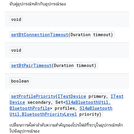
จับคู่อุปกรณ์หลักกับอุปกรณ์รอง
void
set
Bt
Connection
Timeout
(Duration timeout)
void
set
Bt
Pair
Timeout
(Duration timeout)
boolean
set
Profile
Priority
(
ITest
Device
primary
,
ITest
Device
secondary
,
Set<
Sl4a
Bluetooth
Util
.
Bluetooth
Profile
> profiles
,
Sl4a
Bluetooth
Util
.
Bluetooth
Priority
Level
priority)
เปลี่ยนการตั้งค่าลำดับความสำคัญของโปรไฟล์ที่ระบุในอุปกรณ์หลัก
ไปยังอุปกรณ์รอง