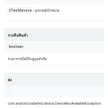
ITest
Device
: อุปกรณ์เป้าหมาย
การคืนสินค้า
boolean
true หากเปิดใช้บลูทูธสำเร็จ
ส่ง
com.android.tradefed.device.DeviceNotAvailableException