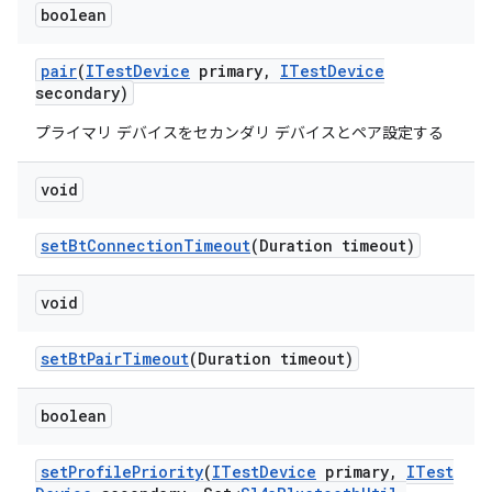
boolean
pair
(
ITest
Device
primary
,
ITest
Device
secondary)
プライマリ デバイスをセカンダリ デバイスとペア設定する
void
set
Bt
Connection
Timeout
(Duration timeout)
void
set
Bt
Pair
Timeout
(Duration timeout)
boolean
set
Profile
Priority
(
ITest
Device
primary
,
ITest