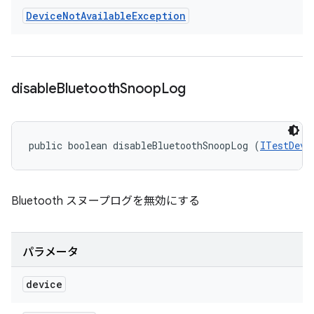
Device
Not
Available
Exception
disable
Bluetooth
Snoop
Log
public boolean disableBluetoothSnoopLog (
ITestDevi
Bluetooth スヌープログを無効にする
パラメータ
device