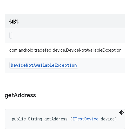
例外
com.android.tradefed.device.DeviceNotAvailableException
Device
Not
Available
Exception
get
Address
public String getAddress (
ITestDevice
 device)