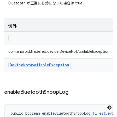
Bluetooth が正常に有効になった場合は true
例外
com.android.tradefed.device.DeviceNotAvailableException
Device
Not
Available
Exception
enable
Bluetooth
Snoop
Log
public boolean enableBluetoothSnoopLog (
ITestDevic