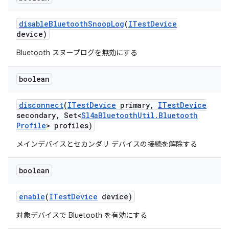
disable
Bluetooth
Snoop
Log
(
ITest
Device
device)
Bluetooth スヌープログを無効にする
boolean
disconnect
(
ITest
Device
primary
,
ITest
Device
secondary
,
Set<
Sl4a
Bluetooth
Util
.
Bluetooth
Profile
> profiles)
メインデバイスとセカンダリ デバイスの接続を解除する
boolean
enable
(
ITest
Device
device)
対象デバイスで Bluetooth を有効にする