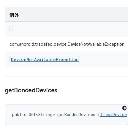
例外
com.android.tradefed.device.DeviceNotAvailableException
Device
Not
Available
Exception
get
Bonded
Devices
public Set<String> getBondedDevices (
ITestDevice
 d