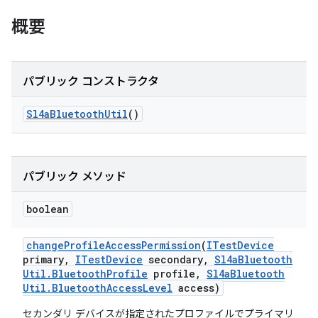
概要
パブリック コンストラクタ
Sl4a
Bluetooth
Util
()
パブリック メソッド
boolean
change
Profile
Access
Permission
(
ITest
Device
primary
,
ITest
Device
secondary
,
Sl4a
Bluetooth
Util
.
Bluetooth
Profile
profile
,
Sl4a
Bluetooth
Util
.
Bluetooth
Access
Level
access)
セカンダリ デバイスが指定されたプロファイルでプライマリ