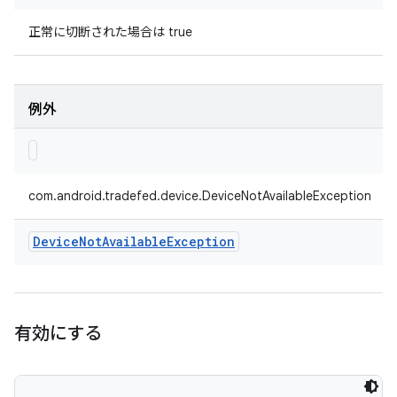
正常に切断された場合は true
例外
com.android.tradefed.device.DeviceNotAvailableException
Device
Not
Available
Exception
有効にする