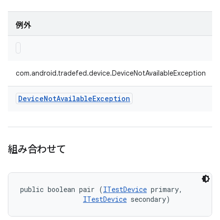
例外
com.android.tradefed.device.DeviceNotAvailableException
Device
Not
Available
Exception
組み合わせて
public boolean pair (
ITestDevice
 primary, 

ITestDevice
 secondary)