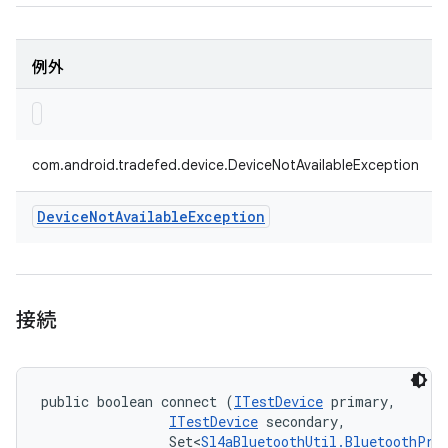
例外
com.android.tradefed.device.DeviceNotAvailableException
Device
Not
Available
Exception
接続
public boolean connect (
ITestDevice
 primary, 

ITestDevice
 secondary, 

                Set<
Sl4aBluetoothUtil.BluetoothPro