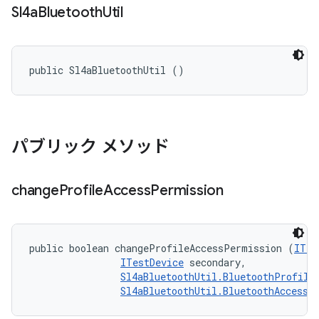
Sl4a
Bluetooth
Util
public Sl4aBluetoothUtil ()
パブリック メソッド
change
Profile
Access
Permission
public boolean changeProfileAccessPermission (
ITes
ITestDevice
 secondary, 

Sl4aBluetoothUtil.BluetoothProfile
Sl4aBluetoothUtil.BluetoothAccessL