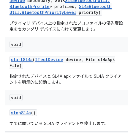
Device
secondary
,
Set<
Sl4a
Bluetooth
Util
.
Bluetooth
Profile
> profiles
,
Sl4a
Bluetooth
Util
.
Bluetooth
Priority
Level
priority)
プライマリ デバイス上の指定されたプロファイルの優先度設
定をセカンダリ デバイスに向けて変更します。
void
start
Sl4a
(
ITest
Device
device
,
File sl4a
Apk
File)
指定されたデバイスと SL4A apk ファイルで SL4A クライア
ントを明示的に起動します。
void
stop
Sl4a
()
すでに開いている SL4A クライアントを停止します。