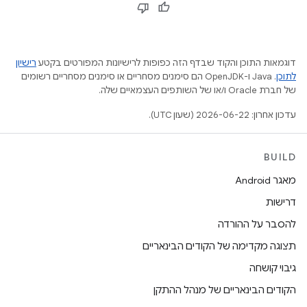
דוגמאות התוכן והקוד שבדף הזה כפופות לרישיונות המפורטים בקטע
רישיון
לתוכן
.‏ Java ו-OpenJDK הם סימנים מסחריים או סימנים מסחריים רשומים
של חברת Oracle ו/או של השותפים העצמאיים שלה.
עדכון אחרון: 2026-06-22 (שעון UTC).
BUILD
מאגר Android
דרישות
להסבר על ההורדה
תצוגה מקדימה של הקודים הבינאריים
גיבוי קושחה
הקודים הבינאריים של מנהל ההתקן