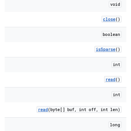
void
close
()
boolean
is
Sparse
()
int
read
()
int
read
(byte[] buf
,
int off
,
int len)
long