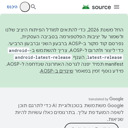
היכנס
החל משנת 2026, כדי להתאים למודל הפיתוח היציב שלנו
ולשמור על יציבות הפלטפורמה בסביבה העסקית,
נפרסם קוד מקור ב-AOSP ברבעון השני וברבעון הרביעי.
כדי ליצור ולתרום ל-AOSP, צריך להשתמש ב-
android-
latest-release
. הענף
android-latest-release
manifest תמיד יפנה לגרסה האחרונה שנדחפה ל-AOSP.
מידע נוסף זמין במאמר
שינויים ב-AOSP
.
‫Google משתמשת בטכנולוגיית AI כדי לתרגם תוכן
לשפה המועדפת עליך. בתרגומים כאלו עשויות להיות
שגיאות.