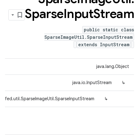
Sparse
Input
Stream
public static class
SparseImageUtil.SparseInputStream
extends InputStream
java.lang.Object
java.io.InputStream
↳
defed.util.SparseImageUtil.SparseInputStream
↳