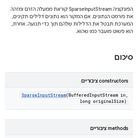
הפונקציה SparseInputStream קוראת ממעלה הזרם ומזהה
את פורמט הנתונים. אם המקור הוא נתונים דלילים תקינים,
המערכת תבטל את הדלילות שלהם תוך כדי תנועה. אחרת,
הוא פשוט מועבר כמו שהוא.
סיכום
‫constructors ציבוריים
Sparse
Input
Stream
(Buffered
Input
Stream in
,
long original
Size)
‫methods ציבוריים