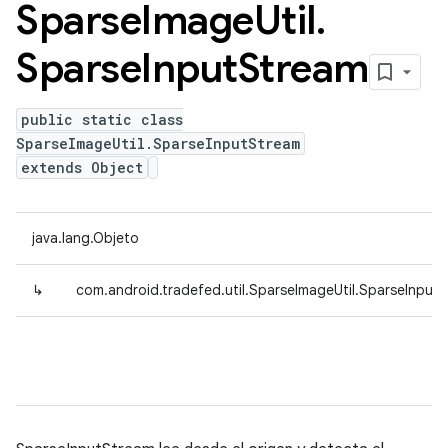
Sparse
Image
Util
.
Sparse
Input
Stream
public static class
SparseImageUtil.SparseInputStream
extends Object
java.lang.Objeto
↳
com.android.tradefed.util.SparseImageUtil.SparseInput