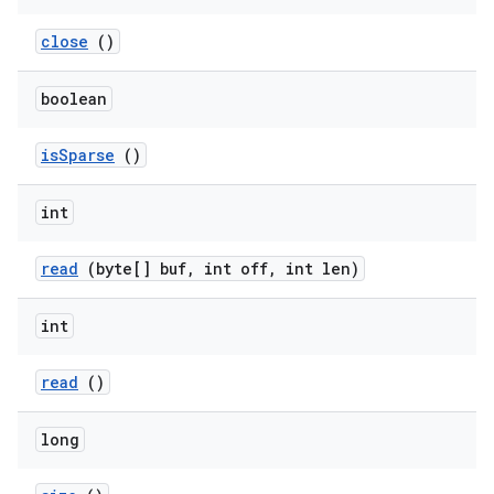
close
()
boolean
is
Sparse
()
int
read
(byte[] buf
,
int off
,
int len)
int
read
()
long