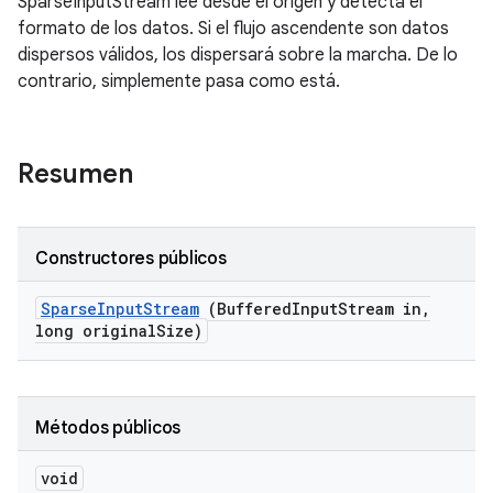
SparseInputStream lee desde el origen y detecta el
formato de los datos. Si el flujo ascendente son datos
dispersos válidos, los dispersará sobre la marcha. De lo
contrario, simplemente pasa como está.
Resumen
Constructores públicos
Sparse
Input
Stream
(Buffered
Input
Stream in
,
long original
Size)
Métodos públicos
void