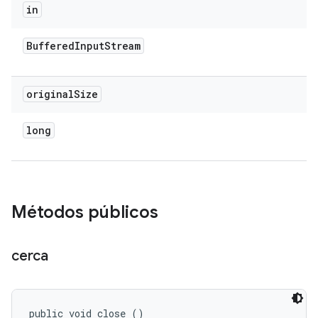
in
Buffered
Input
Stream
original
Size
long
Métodos públicos
cerca
public void close ()