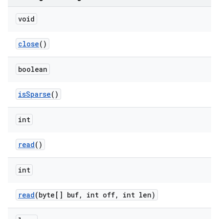
void
close
()
boolean
is
Sparse
()
int
read
()
int
read
(byte[] buf
,
int off
,
int len)