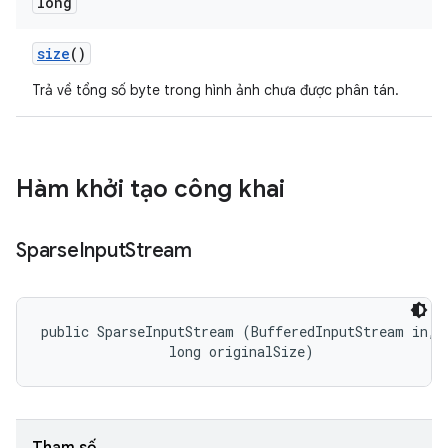
long
size
()
Trả về tổng số byte trong hình ảnh chưa được phân tán.
Hàm khởi tạo công khai
Sparse
Input
Stream
public SparseInputStream (BufferedInputStream in, 

                long originalSize)