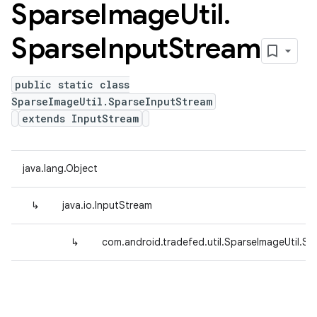
Sparse
Image
Util
.
Sparse
Input
Stream
public static class
SparseImageUtil.SparseInputStream
extends InputStream
java.lang.Object
↳
java.io.InputStream
↳
com.android.tradefed.util.SparseImageUtil.S