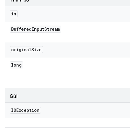
Tham số
in
Buffered
Input
Stream
original
Size
long
Gửi
IOException