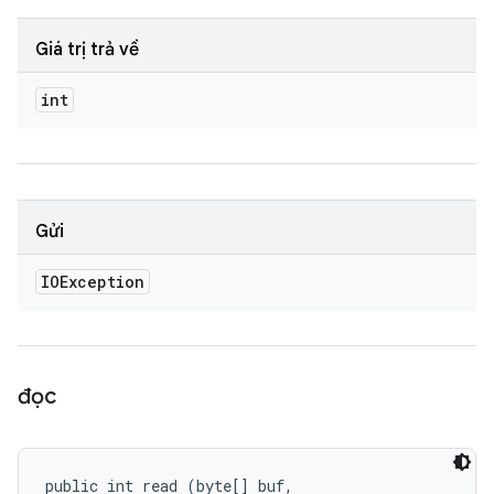
Giá trị trả về
int
Gửi
IOException
đọc
public int read (byte[] buf, 
