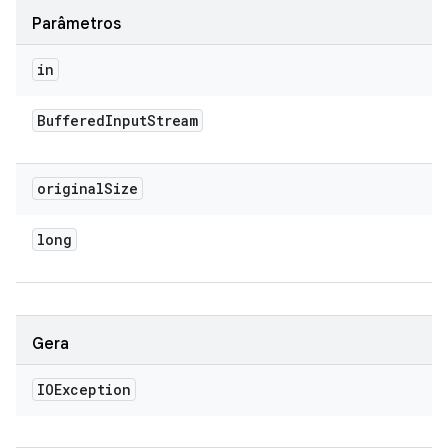
Parâmetros
in
Buffered
Input
Stream
original
Size
long
Gera
IOException