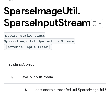
Sparse
Image
Util
.
Sparse
Input
Stream
public static class
SparseImageUtil.SparseInputStream
extends InputStream
java.lang.Object
↳
java.io.InputStream
↳
com.android.tradefed.util.SparseImageUtil.S