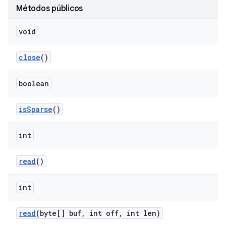
Métodos públicos
void
close
()
boolean
is
Sparse
()
int
read
()
int
read
(byte[] buf
,
int off
,
int len)