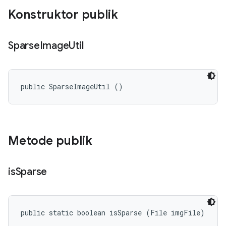
Konstruktor publik
Sparse
Image
Util
public SparseImageUtil ()
Metode publik
is
Sparse
public static boolean isSparse (File imgFile)