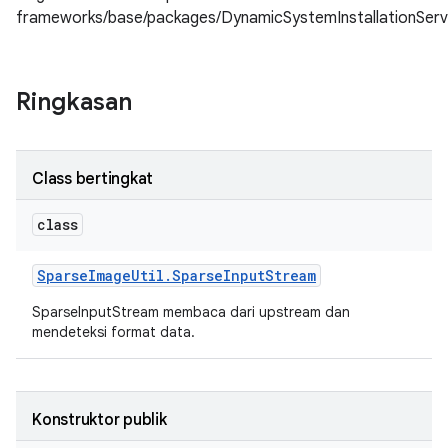
frameworks/base/packages/DynamicSystemInstallationServ
Ringkasan
Class bertingkat
class
Sparse
Image
Util
.
Sparse
Input
Stream
SparseInputStream membaca dari upstream dan
mendeteksi format data.
Konstruktor publik