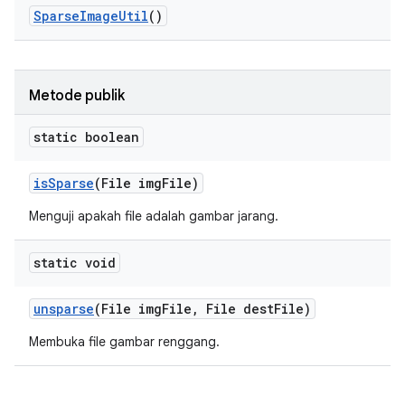
Sparse
Image
Util
()
Metode publik
static boolean
is
Sparse
(File img
File)
Menguji apakah file adalah gambar jarang.
static void
unsparse
(File img
File
,
File dest
File)
Membuka file gambar renggang.