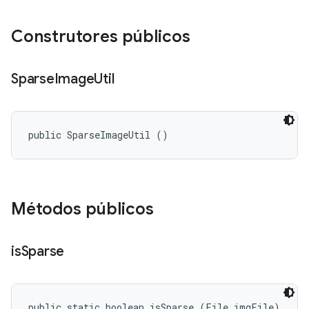
Construtores públicos
Sparse
Image
Util
public SparseImageUtil ()
Métodos públicos
is
Sparse
public static boolean isSparse (File imgFile)