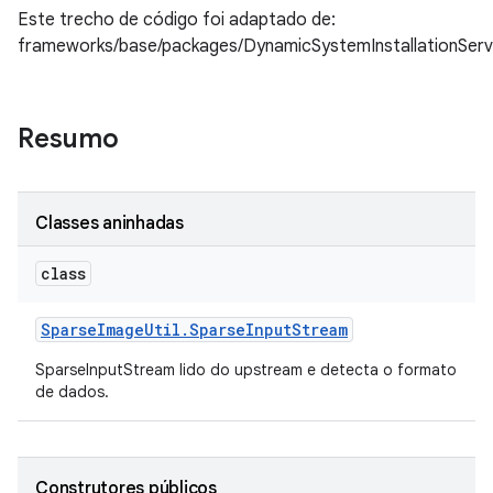
Este trecho de código foi adaptado de:
frameworks/base/packages/DynamicSystemInstallationServ
Resumo
Classes aninhadas
class
Sparse
Image
Util
.
Sparse
Input
Stream
SparseInputStream lido do upstream e detecta o formato
de dados.
Construtores públicos