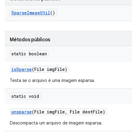
Sparse
Image
Util
()
Métodos públicos
static boolean
is
Sparse
(File img
File)
Testa se o arquivo é uma imagem esparsa.
static void
unsparse
(File img
File
,
File dest
File)
Descompacta um arquivo de imagem esparsa.