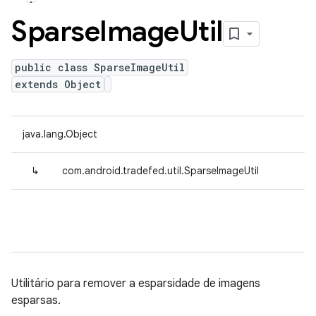
Sparse
Image
Util
public class SparseImageUtil
extends Object
java.lang.Object
↳
com.android.tradefed.util.SparseImageUtil
Utilitário para remover a esparsidade de imagens
esparsas.