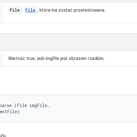
File
File
:
, która ma zostać przetestowana.
Wartość true, jeśli imgFile jest obrazem rzadkim.
parse (File imgFile, 

destFile)
azu.