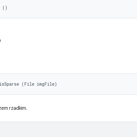
l ()
e
 isSparse (File imgFile)
azem rzadkim.