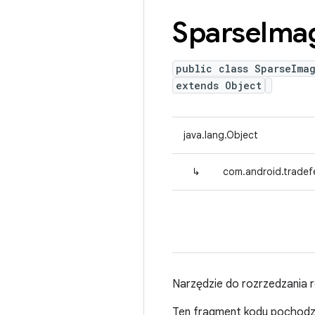
Sparse
Ima
public class SparseImag
extends Object
java.lang.Object
↳
com.android.tradefe
Narzędzie do rozrzedzania
Ten fragment kodu pochodzi 