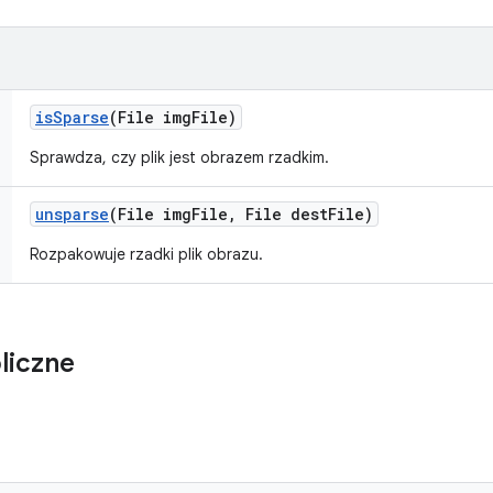
is
Sparse
(File img
File)
Sprawdza, czy plik jest obrazem rzadkim.
unsparse
(File img
File
,
File dest
File)
Rozpakowuje rzadki plik obrazu.
liczne