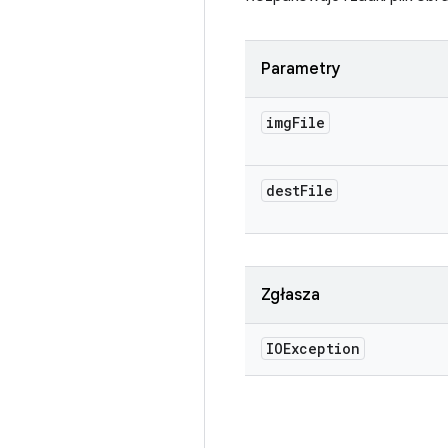
Parametry
img
File
dest
File
Zgłasza
IOException