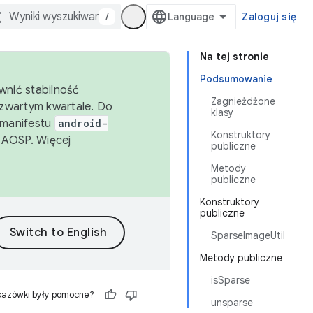
/
Zaloguj się
Na tej stronie
Podsumowanie
wnić stabilność
Zagnieżdżone
zwartym kwartale. Do
klasy
 manifestu
android-
Konstruktory
 AOSP. Więcej
publiczne
Metody
publiczne
Konstruktory
publiczne
SparseImageUtil
Metody publiczne
isSparse
kazówki były pomocne?
unsparse