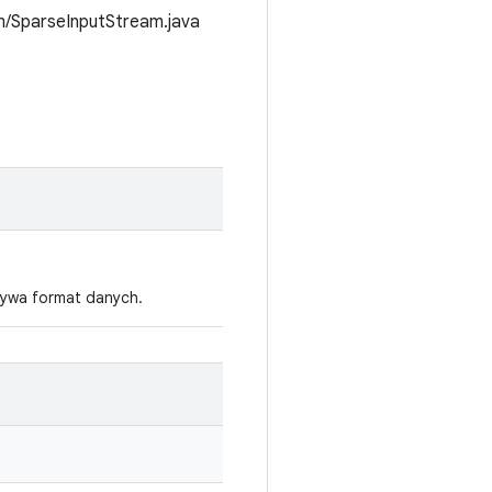
m/SparseInputStream.java
rywa format danych.