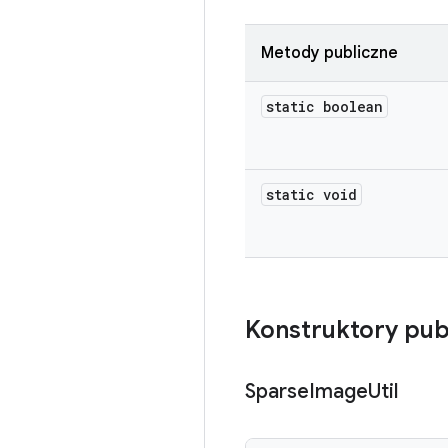
Metody publiczne
static boolean
static void
Konstruktory pub
Sparse
Image
Util