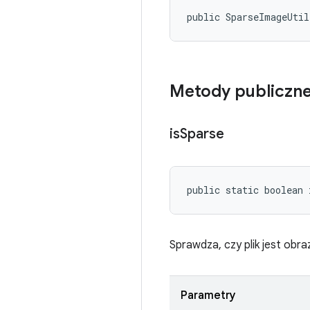
public SparseImageUti
Metody publiczn
is
Sparse
public static boolean
Sprawdza, czy plik jest obr
Parametry