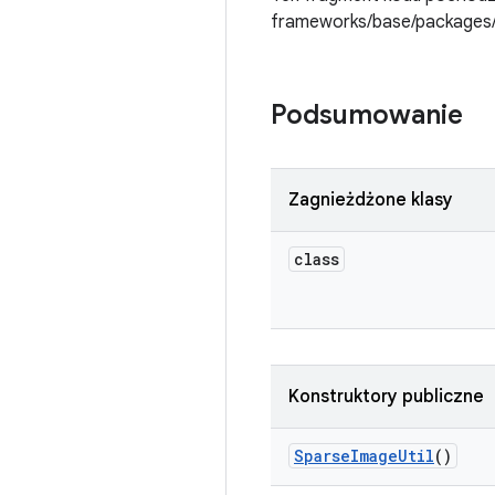
frameworks/base/packages/
Podsumowanie
Zagnieżdżone klasy
class
Konstruktory publiczne
Sparse
Image
Util
()