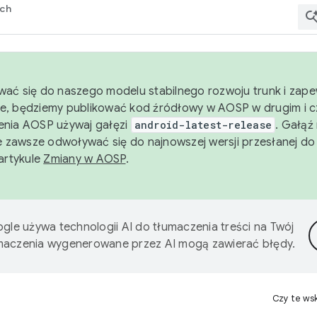
rch
wać się do naszego modelu stabilnego rozwoju trunk i zape
e, będziemy publikować kod źródłowy w AOSP w drugim i c
enia AOSP używaj gałęzi
android-latest-release
. Gałąź
 zawsze odwoływać się do najnowszej wersji przesłanej do
 artykule
Zmiany w AOSP
.
gle używa technologii AI do tłumaczenia treści na Twój
umaczenia wygenerowane przez AI mogą zawierać błędy.
Czy te ws