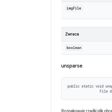
img
File
Zwraca
boolean
unsparse
public static void uns
                File 
Rozpakowuje rzadki plik obr