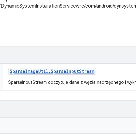
DynamicSystemInstallationService/src/com/android/dynsyste
Sparse
Image
Util
.
Sparse
Input
Stream
SparseInputStream odczytuje dane z węzła nadrzędnego i wyk