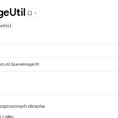
ge
Util
eUtil
d.util.SparseImageUtil
 rozproszonych obrazów.
z pliku: